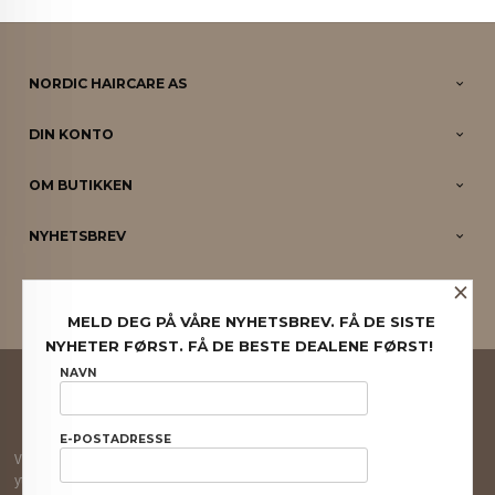
NORDIC HAIRCARE AS
DIN KONTO
OM BUTIKKEN
NYHETSBREV
×
PARTNERE
MELD DEG PÅ VÅRE NYHETSBREV. FÅ DE SISTE
NYHETER FØRST. FÅ DE BESTE DEALENE FØRST!
FRAKT
KJØPSBETINGELSER
SIKKERHET OG PERSONVERN
NAVN
NYHETSBREV
E-POSTADRESSE
Vår nettbutikk bruker cookies slik at du får en bedre kjøpsopplevelse og vi kan
yte deg bedre service. Vi bruker cookies hovedsaklig til å lagre