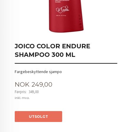
JOICO COLOR ENDURE
SHAMPOO 300 ML
Fargebeskyttende sjampo
Tilbud
NOK
249,00
Førpris:
349,00
Rabatt
inkl. mva.
UTSOLGT