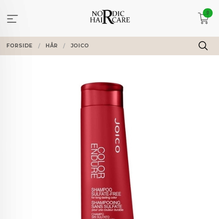
Gå
0
til
innholdet
FORSIDE
HÅR
JOICO