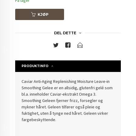
På lager
KJØP
DEL DETTE
PRODUKTINFO
Caviar Anti-Aging Replenishing Moisture Leave-in
Smoothing Gelee er en allsidig, glutenfri gelé som
bl.a. inneholder Caviar-ekstrakt Omega 3.
Smoothing Geleen fjerner frizz, forsegler og
mykner håret. Geleen tilfører også pleie og
fuktighet, uten å tynge ned håret. Geleen virker
fargebeskyttende.