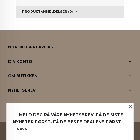
PRODUKTANMELDELSER (0)
NORDIC HAIRCARE AS
DIN KONTO
OM BUTIKKEN
NYHETSBREV
×
PARTNERE
MELD DEG PÅ VÅRE NYHETSBREV. FÅ DE SISTE
NYHETER FØRST. FÅ DE BESTE DEALENE FØRST!
FRAKT
KJØPSBETINGELSER
SIKKERHET OG PERSONVERN
NAVN
NYHETSBREV