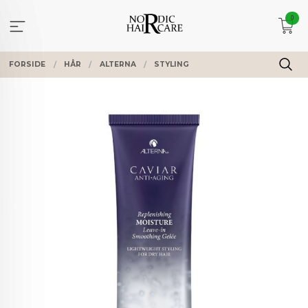
Gå
0
til
innholdet
FORSIDE
HÅR
ALTERNA
STYLING