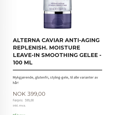
ALTERNA CAVIAR ANTI-AGING
REPLENISH. MOISTURE
LEAVE-IN SMOOTHING GELEE -
100 ML
Mykgjørende, glutenfri, styling-gele, til alle varianter av
hår!
Tilbud
NOK
399,00
Førpris:
599,00
Rabatt
inkl. mva.