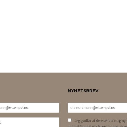
NYHETSBREV
Jeg godtar at dere sender meg nyh
innforstått med vilkårene for bruk av p