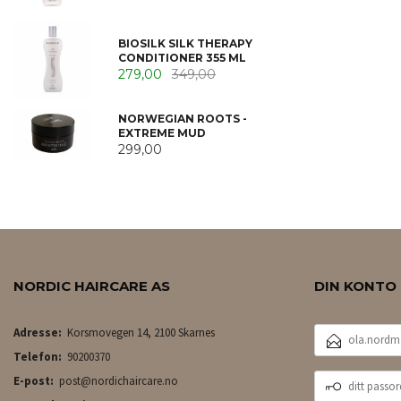
BIOSILK SILK THERAPY
CONDITIONER 355 ML
279,00
349,00
NORWEGIAN ROOTS -
EXTREME MUD
299,00
NORDIC HAIRCARE AS
DIN KONTO
E-
Adresse:
Korsmovegen 14, 2100 Skarnes
POSTADRESSE
Telefon:
90200370
DITT
E-post:
post@nordichaircare.no
PASSORD