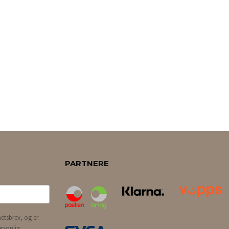
PARTNERE
etsbrev, og er
ersonlig