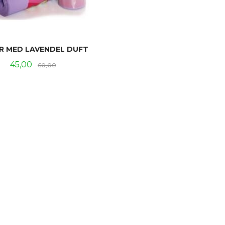
R MED LAVENDEL DUFT
Tilbud
Rabatt
45,00
60,00
LES MER