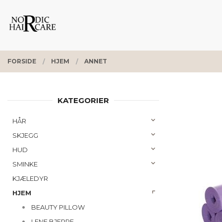
Gå
Lukk
PRODUKTER
til
innholdet
FORSIDE
HJEM
ANNET
KATEGORIER
HÅR
SKJEGG
HUD
SMINKE
KJÆLEDYR
HJEM
BEAUTY PILLOW
LENE BJERRE