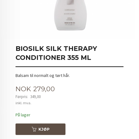
BIOSILK SILK THERAPY
CONDITIONER 355 ML
Balsam til normalt og tørt hår.
Tilbud
NOK
279,00
Førpris:
349,00
Rabatt
inkl. mva.
På lager
KJØP