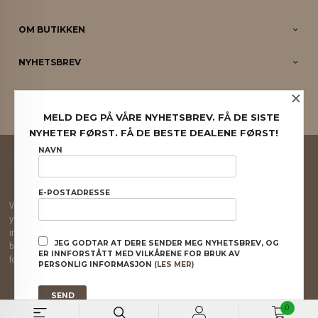
OM BUTIKKEN
NYHETSBREV
×
PARTNERE
MELD DEG PÅ VÅRE NYHETSBREV. FÅ DE SISTE
NYHETER FØRST. FÅ DE BESTE DEALENE FØRST!
FRAKT
KJØPSBETINGELSER
SIKKERHET OG PERSONVERN
NAVN
NYHETSBREV
E-POSTADRESSE
Vår nettbutikk bruker cookies slik at du får en bedre kjøpsopplevelse og vi kan
yte deg bedre service. Vi bruker cookies hovedsaklig til å lagre
innloggingsdetaljer og huske hva du har puttet i handlekurven din. Fortsett å
JEG GODTAR AT DERE SENDER MEG NYHETSBREV, OG
bruke siden som normalt om du godtar dette.
Les mer
eller
endre innstillinger
ER INNFORSTÅTT MED VILKÅRENE FOR BRUK AV
for cookies.
PERSONLIG INFORMASJON
(LES MER)
Powered by
24Nettbutikk
0