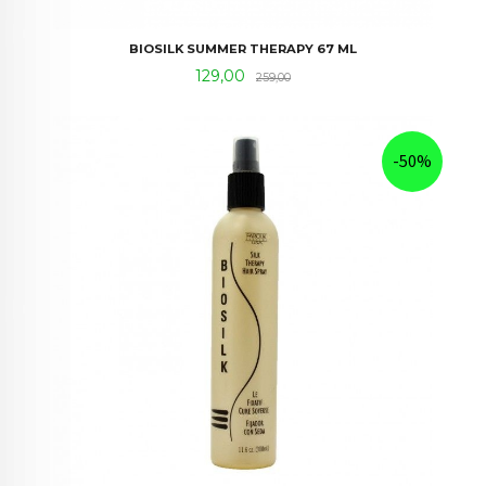
BIOSILK SUMMER THERAPY 67 ML
Tilbud
Rabatt
129,00
259,00
-50%