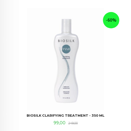
-60%
BIOSILK CLARIFYING TREATMENT - 350 ML
Tilbud
Rabatt
99,00
249,00