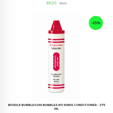
Tilbud
Rabatt
69,00
199,00
-65%
BIOSILK BUBBLEGUM BUBBLES NO KINKS CONDITIONER - 275
ML