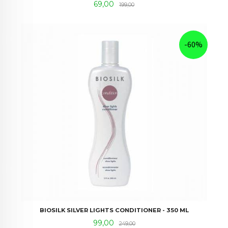
Tilbud
Rabatt
69,00
199,00
-60%
BIOSILK SILVER LIGHTS CONDITIONER - 350 ML
Tilbud
Rabatt
99,00
249,00