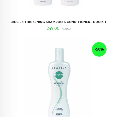
BIOSILK THICKENING SHAMPOO & CONDITIONER - DUO KIT
Tilbud
Rabatt
249,00
499,00
-50%