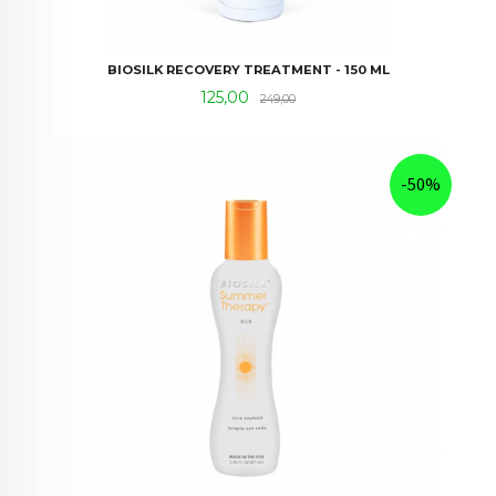
BIOSILK RECOVERY TREATMENT - 150 ML
Tilbud
Rabatt
125,00
249,00
-50%