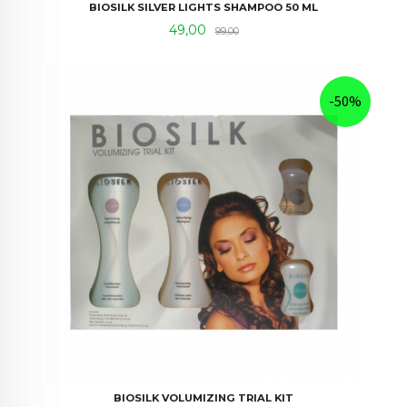
BIOSILK SILVER LIGHTS SHAMPOO 50 ML
Tilbud
Rabatt
49,00
99,00
-50%
BIOSILK VOLUMIZING TRIAL KIT