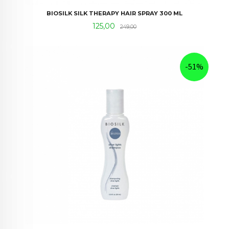
BIOSILK SILK THERAPY HAIR SPRAY 300 ML
Tilbud
Rabatt
125,00
249,00
-51%