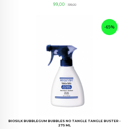
Tilbud
Rabatt
99,00
199,00
-65%
BIOSILK BUBBLEGUM BUBBLES NO TANGLE TANGLE BUSTER -
275 ML