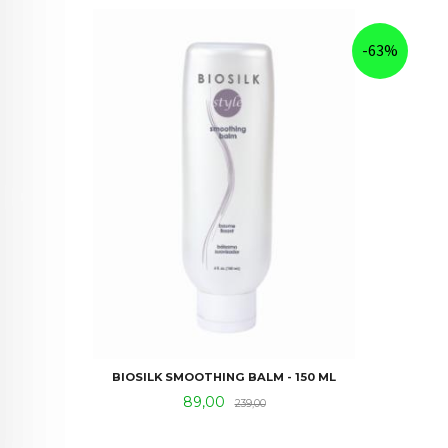
-63%
BIOSILK SMOOTHING BALM - 150 ML
Tilbud
Rabatt
89,00
239,00