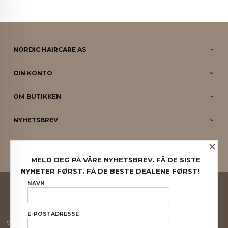
NORDIC HAIRCARE AS
DIN KONTO
OM BUTIKKEN
NYHETSBREV
×
PARTNERE
MELD DEG PÅ VÅRE NYHETSBREV. FÅ DE SISTE
NYHETER FØRST. FÅ DE BESTE DEALENE FØRST!
FRAKT
KJØPSBETINGELSER
SIKKERHET OG PERSONVERN
NAVN
NYHETSBREV
E-POSTADRESSE
Vår nettbutikk bruker cookies slik at du får en bedre kjøpsopplevelse og vi kan