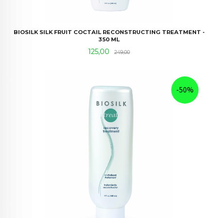
BIOSILK SILK FRUIT COCTAIL RECONSTRUCTING TREATMENT -
350 ML
Tilbud
Rabatt
125,00
249,00
-50%