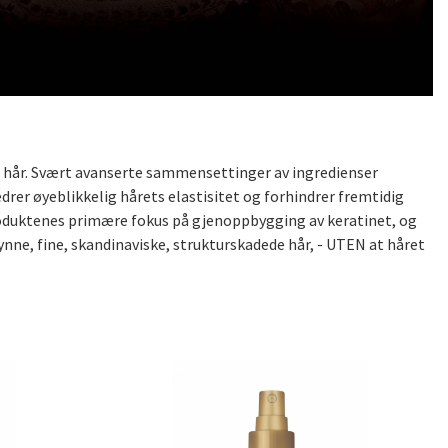
kt hår. Svært avanserte sammensettinger av ingredienser
rer øyeblikkelig hårets elastisitet og forhindrer fremtidig
Produktenes primære fokus på gjenoppbygging av keratinet, og
tynne, fine, skandinaviske, strukturskadede hår, - UTEN at håret