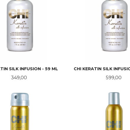
TIN SILK INFUSION - 59 ML
CHI KERATIN SILK INFUSI
Pris
Pris
349,00
599,00
KJØP
KJØP