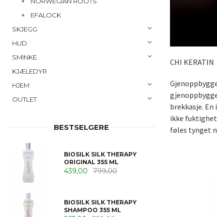
NORWEGIAN ROOTS
EFALOCK
SKJEGG
HUD
SMINKE
CHI KERATIN
KJÆLEDYR
Gjenoppbygger
HJEM
gjenoppbygger 
OUTLET
brekkasje. En
ikke fuktighet
BESTSELGERE
føles tynget n
BIOSILK SILK THERAPY
ORIGINAL 355 ML
439,00
799,00
BIOSILK SILK THERAPY
SHAMPOO 355 ML