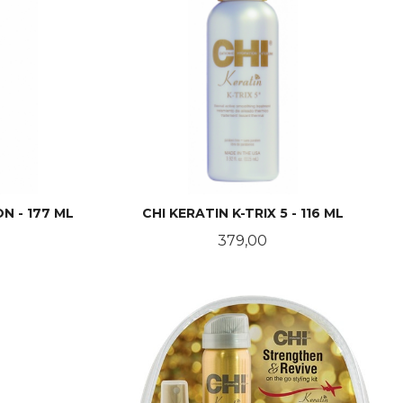
ON - 177 ML
CHI KERATIN K-TRIX 5 - 116 ML
Pris
379,00
KJØP