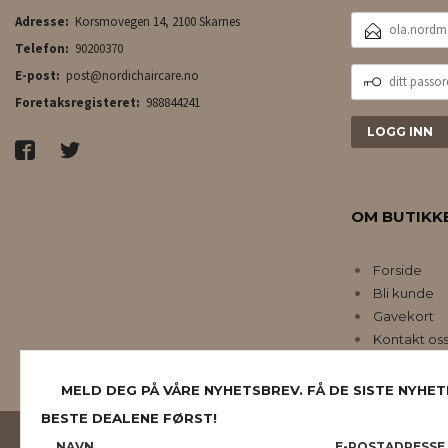
E-
Adresse:
Korsmovegen 14, 2100 Skarnes
POSTADRESSE
Telefon:
90200370
DITT
E-post:
post@nordichaircare.no
PASSORD
Foretaksregisteret:
988844241
OM BUTIKK
Forside
Bli kunde
Gavekort
Kontakt os
MELD DEG PÅ VÅRE NYHETSBREV. FÅ DE SISTE NYHET
BESTE DEALENE FØRST!
NAVN
E-POSTADRESSE