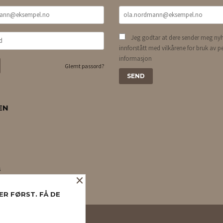
Jeg godtar at dere sender meg nyh
innforstått med vilkårene for bruk av p
informasjon
Glemt passord?
EN
s
×
ER FØRST. FÅ DE