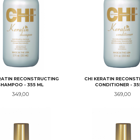
ERATIN RECONSTRUCTING
CHI KERATIN RECONS
SHAMPOO - 355 ML
CONDITIONER - 35
Pris
Pris
349,00
369,00
KJØP
KJØP