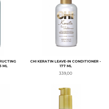
TRUCTING
CHI KERATIN LEAVE-IN CONDITIONER -
5 ML
177 ML
Pris
339,00
KJØP