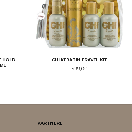
LE HOLD
CHI KERATIN TRAVEL KIT
 ML
Pris
599,00
KJØP
PARTNERE