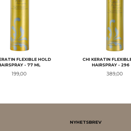
KERATIN FLEXIBLE HOLD
CHI KERATIN FLEXIB
HAIRSPRAY - 77 ML
HAIRSPRAY - 296
Pris
Pris
199,00
389,00
KJØP
KJØP
NYHETSBREV