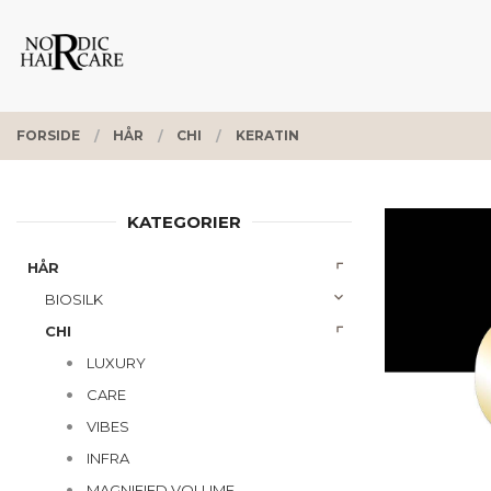
Gå
Lukk
PRODUKTER
til
innholdet
FORSIDE
HÅR
CHI
KERATIN
KATEGORIER
HÅR
BIOSILK
CHI
LUXURY
CARE
VIBES
INFRA
MAGNIFIED VOLUME