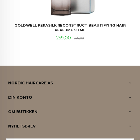
GOLDWELL KERASILK RECONSTRUCT BEAUTIFYING HAIR
PERFUME 50 ML
Tilbud
Rabatt
259,00
399,00
NORDIC HAIRCARE AS
DIN KONTO
OM BUTIKKEN
NYHETSBREV