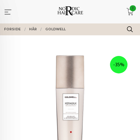
Gå
0
til
innholdet
FORSIDE
HÅR
GOLDWELL
-35%