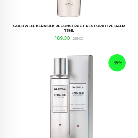
GOLDWELL KERASILK RECONSTRUCT RESTORATIVE BALM
75ML
Tilbud
Rabatt
189,00
289,00
-35%