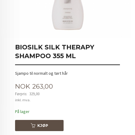
BIOSILK SILK THERAPY
SHAMPOO 355 ML
Sjampo til normalt og tørt hår
Tilbud
NOK
263,00
Førpris:
329,00
Rabatt
inkl. mva.
På lager
KJØP