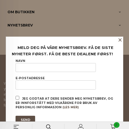
OM BUTIKKEN
NYHETSBREV
×
PARTNERE
MELD DEG PÅ VÅRE NYHETSBREV. FÅ DE SISTE
NYHETER FØRST. FÅ DE BESTE DEALENE FØRST!
FRAKT
KJØPSBETINGELSER
SIKKERHET OG PERSONVERN
NAVN
NYHETSBREV
E-POSTADRESSE
Vår nettbutikk bruker cookies slik at du får en bedre kjøpsopplevelse og vi kan
yte deg bedre service. Vi bruker cookies hovedsaklig til å lagre
innloggingsdetaljer og huske hva du har puttet i handlekurven din. Fortsett å
JEG GODTAR AT DERE SENDER MEG NYHETSBREV, OG
bruke siden som normalt om du godtar dette.
Les mer
eller
endre innstillinger
ER INNFORSTÅTT MED VILKÅRENE FOR BRUK AV
for cookies.
PERSONLIG INFORMASJON
(LES MER)
Powered by
24Nettbutikk
0