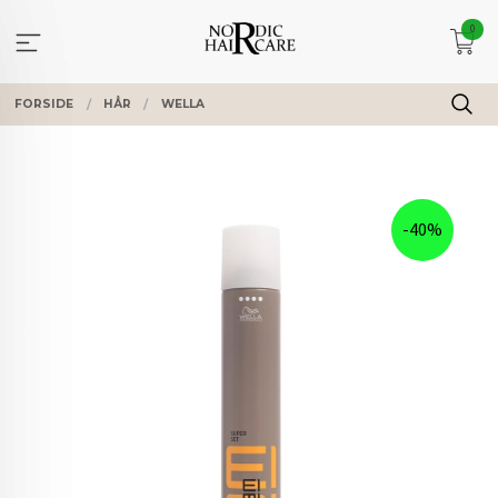
Gå
0
til
innholdet
FORSIDE
HÅR
WELLA
-40%