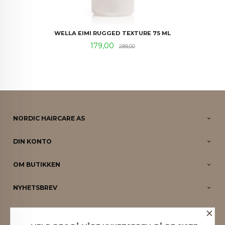
WELLA EIMI RUGGED TEXTURE 75 ML
Tilbud
Rabatt
179,00
289,00
NORDIC HAIRCARE AS
DIN KONTO
OM BUTIKKEN
NYHETSBREV
×
PARTNERE