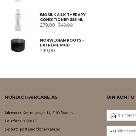
BIOSILK SILK THERAPY
CONDITIONER 355 ML
279,00
349,00
NORWEGIAN ROOTS -
EXTREME MUD
299,00
NORDIC HAIRCARE AS
DIN KONTO
E-
Adresse:
Korsmovegen 14, 2100 Skarnes
POSTADRESSE
Telefon:
90200370
DITT
E-post:
post@nordichaircare.no
PASSORD