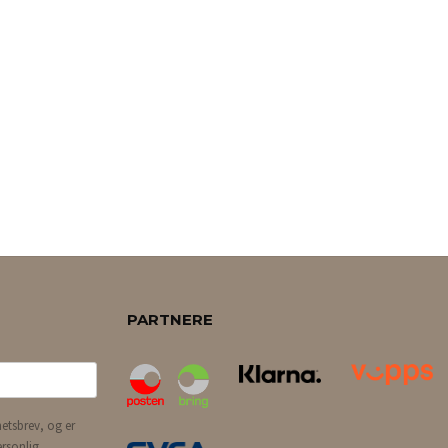
PARTNERE
etsbrev, og er
ersonlig