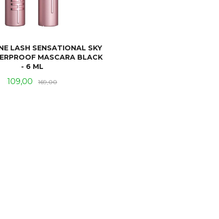
NE LASH SENSATIONAL SKY
TERPROOF MASCARA BLACK
- 6 ML
Tilbud
Rabatt
109,00
169,00
LES MER