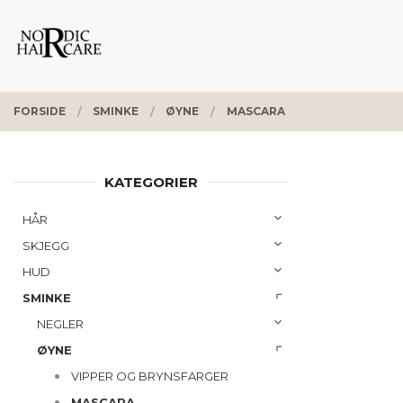
Gå
Lukk
PRODUKTER
til
innholdet
FORSIDE
SMINKE
ØYNE
MASCARA
KATEGORIER
HÅR
SKJEGG
HUD
SMINKE
NEGLER
ØYNE
VIPPER OG BRYNSFARGER
MASCARA