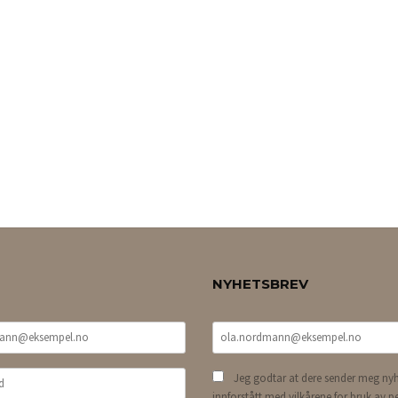
NYHETSBREV
Jeg godtar at dere sender meg nyh
innforstått med vilkårene for bruk av p