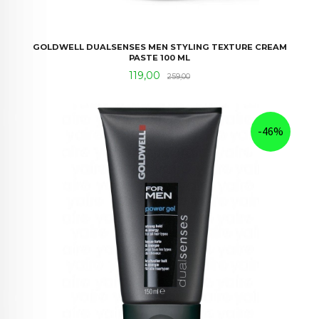
GOLDWELL DUALSENSES MEN STYLING TEXTURE CREAM
PASTE 100 ML
Tilbud
Rabatt
119,00
259,00
-46%