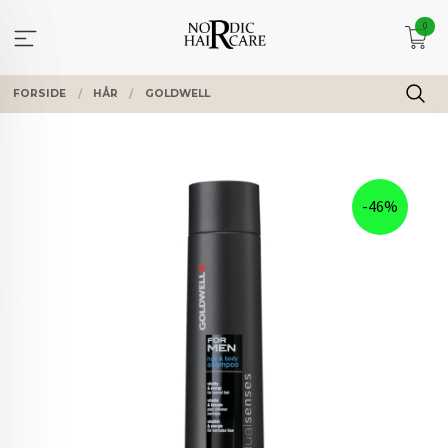
Gå
0
til
innholdet
FORSIDE
HÅR
GOLDWELL
-46%