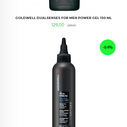
GOLDWELL DUALSENSES FOR MEN POWER GEL 150 ML
Tilbud
Rabatt
129,00
239,00
-64%