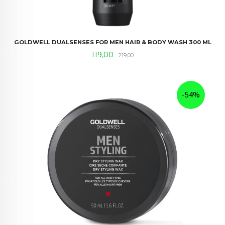
GOLDWELL DUALSENSES FOR MEN HAIR & BODY WASH 300 ML
Tilbud
Rabatt
119,00
219,00
-54%