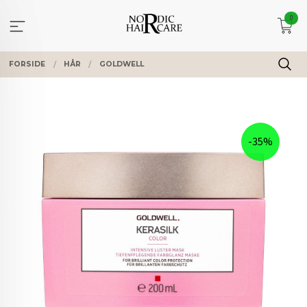
Gå
0
til
innholdet
FORSIDE
HÅR
GOLDWELL
-35%