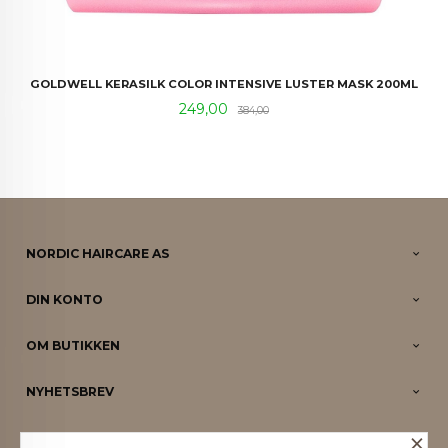
GOLDWELL KERASILK COLOR INTENSIVE LUSTER MASK 200ML
Tilbud
Rabatt
249,00
384,00
NORDIC HAIRCARE AS
DIN KONTO
OM BUTIKKEN
NYHETSBREV
×
PARTNERE