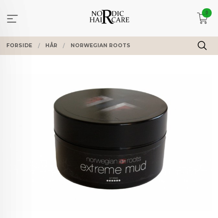
Gå
0
til
innholdet
FORSIDE
HÅR
NORWEGIAN ROOTS