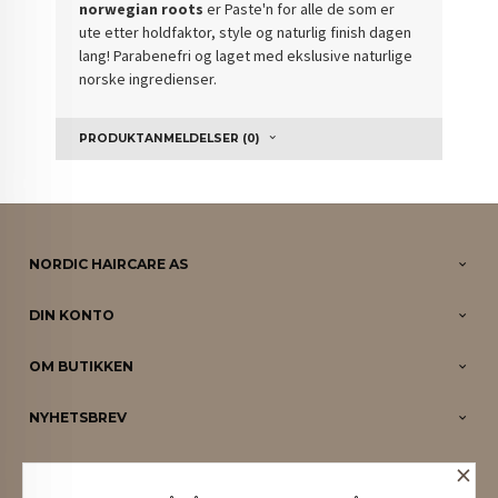
norwegian roots
er Paste'n for alle de som er
ute etter holdfaktor, style og naturlig finish dagen
lang! Parabenefri og laget med ekslusive naturlige
norske ingredienser.
PRODUKTANMELDELSER (0)
NORDIC HAIRCARE AS
DIN KONTO
OM BUTIKKEN
NYHETSBREV
×
PARTNERE