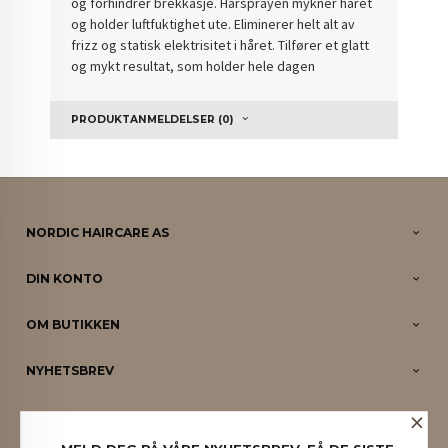
og forhindrer brekkasje. Hårsprayen mykner håret
og holder luftfuktighet ute. Eliminerer helt alt av
frizz og statisk elektrisitet i håret. Tilfører et glatt
og mykt resultat, som holder hele dagen
PRODUKTANMELDELSER (0)
NORDIC HAIRCARE AS
DIN KONTO
OM BUTIKKEN
NYHETSBREV
×
PARTNERE