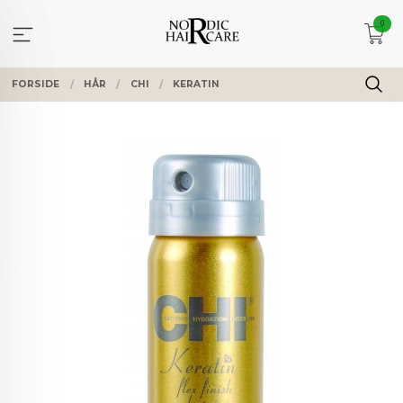
Gå
0
til
innholdet
FORSIDE
HÅR
CHI
KERATIN