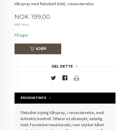
Hårspray med fleksibelt hold, i reisestørrelse
Pris
NOK
199,00
inkl. mva.
På lager
KJØP
DEL DETTE
PRODUKTINFO
Fleksibel styling hårspray, i reisestørrelse, med
lettvekts kontroll. Tilfører et ultramykt, naturlig
hold. Forsterket med keratin, som styrker håret