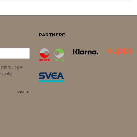
PARTNERE
etsbrev, og er
ersonlig
Les mer