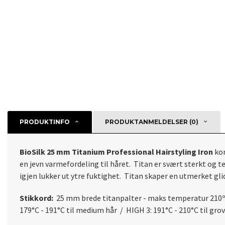
PRODUKTINFO
PRODUKTANMELDELSER (0)
BioSilk 25 mm Titanium Professional Hairstyling Iron
kom
en jevn varmefordeling til håret. Titan er svært sterkt og te
igjen lukker ut ytre fuktighet. Titan skaper en utmerket glid
Stikkord:
25 mm brede titanpalter - maks temperatur 210ºC - 
179°C - 191°C til medium hår / HIGH 3: 191°C - 210°C til gro