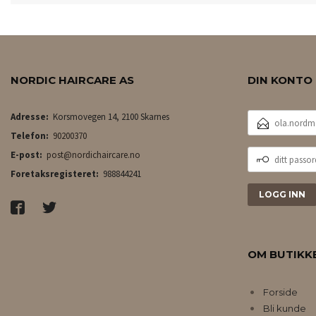
NORDIC HAIRCARE AS
DIN KONTO
E-
Adresse:
Korsmovegen 14, 2100 Skarnes
POSTADRESSE
Telefon:
90200370
DITT
E-post:
post@nordichaircare.no
PASSORD
Foretaksregisteret:
988844241
OM BUTIKK
Forside
Bli kunde