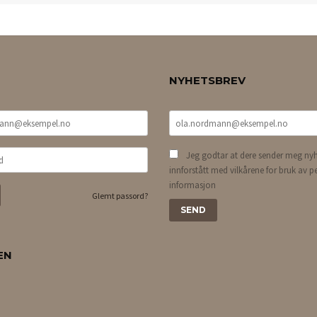
NYHETSBREV
Jeg godtar at dere sender meg nyh
innforstått med vilkårene for bruk av p
informasjon
Glemt passord?
EN