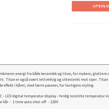
UTSOLG
binerer energi fra både keramikk og titan, for mykere, glattere o
tt. Titan er også svært lettvektig og slitesterkt mot riper. Titan 
e effekt i håret, med færre passeer, for hurtigere styling.
LED digital temperatur display - ferdig innstilte temperatur innst
ve hår - 1 time auto shut-off - 220V