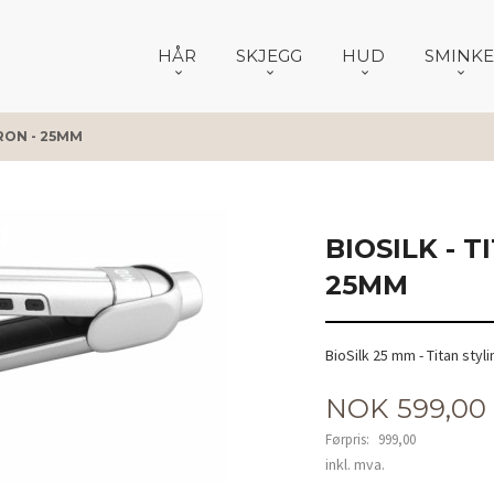
HÅR
SKJEGG
HUD
SMINKE
IRON - 25MM
BIOSILK - 
25MM
BioSilk 25 mm - Titan styl
Tilbud
NOK
599,00
Førpris:
999,00
Rabatt
inkl. mva.