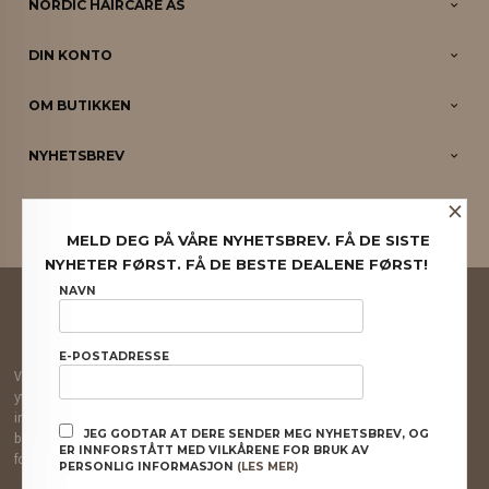
NORDIC HAIRCARE AS
DIN KONTO
OM BUTIKKEN
NYHETSBREV
×
PARTNERE
MELD DEG PÅ VÅRE NYHETSBREV. FÅ DE SISTE
NYHETER FØRST. FÅ DE BESTE DEALENE FØRST!
FRAKT
KJØPSBETINGELSER
SIKKERHET OG PERSONVERN
NAVN
NYHETSBREV
E-POSTADRESSE
Vår nettbutikk bruker cookies slik at du får en bedre kjøpsopplevelse og vi kan
yte deg bedre service. Vi bruker cookies hovedsaklig til å lagre
innloggingsdetaljer og huske hva du har puttet i handlekurven din. Fortsett å
JEG GODTAR AT DERE SENDER MEG NYHETSBREV, OG
bruke siden som normalt om du godtar dette.
Les mer
eller
endre innstillinger
ER INNFORSTÅTT MED VILKÅRENE FOR BRUK AV
for cookies.
PERSONLIG INFORMASJON
(LES MER)