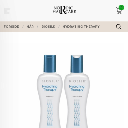
Gå
0
til
innholdet
FORSIDE
HÅR
BIOSILK
HYDRATING THERAPY