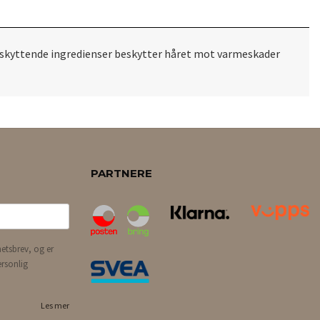
eskyttende ingredienser beskytter håret mot varmeskader
PARTNERE
etsbrev, og er
ersonlig
Les mer