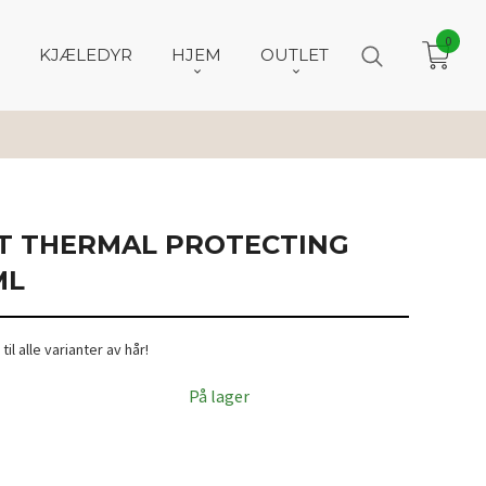
0
KJÆLEDYR
HJEM
OUTLET
OT THERMAL PROTECTING
ML
l alle varianter av hår!
På lager