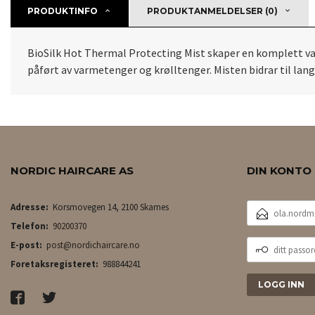
PRODUKTINFO
PRODUKTANMELDELSER (0)
BioSilk Hot Thermal Protecting Mist skaper en komplett v
påført av varmetenger og krølltenger. Misten bidrar til lang
NORDIC HAIRCARE AS
DIN KONTO
E-
Adresse:
Korsmovegen 14, 2100 Skarnes
POSTADRESSE
Telefon:
90200370
DITT
E-post:
post@nordichaircare.no
PASSORD
Foretaksregisteret:
988844241