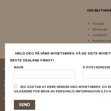
OM BUTIKK
Forside
Bli kunde
Gavekort
Kontakt os
MELD DEG PÅ VÅRE NYHETSBREV. FÅ DE SISTE NYHET
BESTE DEALENE FØRST!
NAVN
E-POSTADRESSE
FRAKT
KJØPSBETINGELSER
SIKKERHET OG PERSONVERN
Vår nettbutikk bruker cookies slik at du får en bedre kjøpsopplevelse og vi kan yt
hovedsaklig til å lagre innloggingsdetaljer og huske hva du har puttet i handleku
JEG GODTAR AT DERE SENDER MEG NYHETSBREV, OG E
normalt om du godtar dette.
Les mer
eller
endre innstillinger for cookies.
VILKÅRENE FOR BRUK AV PERSONLIG INFORMASJON
(LES 
Powered by
24Nettbutikk