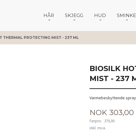
HÅR
SKJEGG
HUD
SMINKE
T THERMAL PROTECTING MIST - 237 ML
BIOSILK H
MIST - 237 
Varmebeskyttende spray ti
Tilbud
NOK
303,00
Førpris:
379,00
Rabatt
inkl. mva.