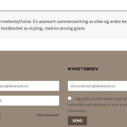
armebeskyttelse. En avansert sammensetting av silke og andre b
 holdbarhet av styling, med en utrolig glans
NYHETSBREV
Jeg godtar at dere sender meg nyh
innforstått med vilkårene for bruk av p
informasjon
Glemt passord?