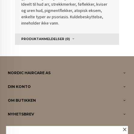
Ideelt til hud arr, strekkmerker, føflekker, kviser
og uren hud, pigmentflekker, atopisk eksem,
enkelte typer av psoriasis. Kuldebeskyttelse,
inneholder ikke vann.
PRODUKTANMELDELSER (0)
NORDIC HAIRCARE AS
DIN KONTO
OM BUTIKKEN
NYHETSBREV
×
PARTNERE