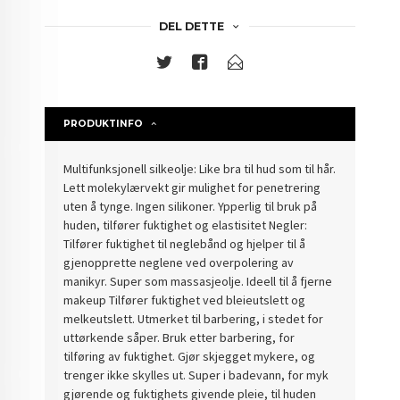
DEL DETTE
PRODUKTINFO
Multifunksjonell silkeolje: Like bra til hud som til hår.
Lett molekylærvekt gir mulighet for penetrering
uten å tynge. Ingen silikoner. Ypperlig til bruk på
huden, tilfører fuktighet og elastisitet Negler:
Tilfører fuktighet til neglebånd og hjelper til å
gjenopprette neglene ved overpolering av
manikyr. Super som massasjeolje. Ideell til å fjerne
makeup Tilfører fuktighet ved bleieutslett og
melkeutslett. Utmerket til barbering, i stedet for
uttørkende såper. Bruk etter barbering, for
tilføring av fuktighet. Gjør skjegget mykere, og
trenger ikke skylles ut. Super i badevann, for myk
gjørende og fuktighets givende pleie, til huden