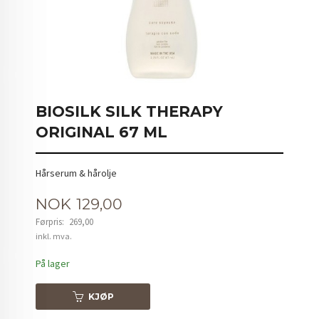
BIOSILK SILK THERAPY
ORIGINAL 67 ML
Hårserum & hårolje
Tilbud
NOK
129,00
Førpris:
269,00
Rabatt
inkl. mva.
På lager
KJØP