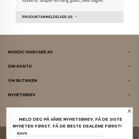
vaske ut. Skaper en varig glans, hele dagen.
PRODUKTANMELDELSER (0)
NORDIC HAIRCARE AS
DIN KONTO
OM BUTIKKEN
NYHETSBREV
×
PARTNERE
MELD DEG PÅ VÅRE NYHETSBREV. FÅ DE SISTE
NYHETER FØRST. FÅ DE BESTE DEALENE FØRST!
FRAKT
KJØPSBETINGELSER
SIKKERHET OG PERSONVERN
NAVN