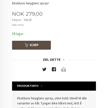
Eksklusiv høyglans spray!
Tilbud
NOK
279,00
Førpris:
349,00
Rabatt
inkl. mva.
På lager
KJØP
DEL DETTE
PRODUKTINFO
Eksklusiv høyglans spray, uten hold. Ideell til alle
varianter av hår. Tynger ikke håret ned, lett å