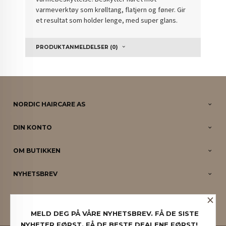
varmeverktøy som krølltang, flatjern og føner. Gir
et resultat som holder lenge, med super glans.
PRODUKTANMELDELSER (0)
NORDIC HAIRCARE AS
DIN KONTO
OM BUTIKKEN
NYHETSBREV
×
PARTNERE
MELD DEG PÅ VÅRE NYHETSBREV. FÅ DE SISTE
NYHETER FØRST. FÅ DE BESTE DEALENE FØRST!