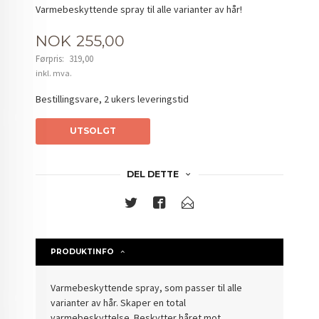
Varmebeskyttende spray til alle varianter av hår!
Tilbud
NOK
255,00
Førpris:
319,00
Rabatt
inkl. mva.
Bestillingsvare, 2 ukers leveringstid
UTSOLGT
DEL DETTE
PRODUKTINFO
Varmebeskyttende spray, som passer til alle
varianter av hår. Skaper en total
varmebeskyttelse. Beskytter håret mot