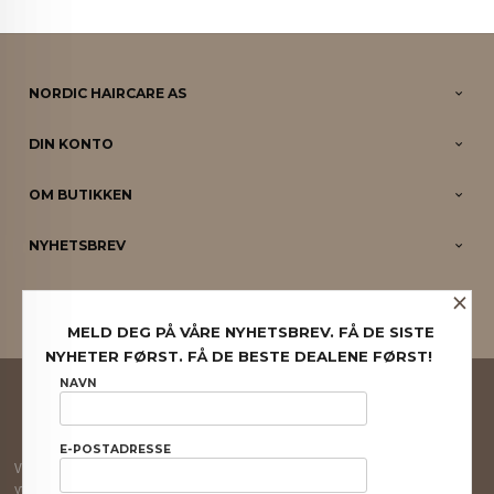
NORDIC HAIRCARE AS
DIN KONTO
OM BUTIKKEN
NYHETSBREV
×
PARTNERE
MELD DEG PÅ VÅRE NYHETSBREV. FÅ DE SISTE
NYHETER FØRST. FÅ DE BESTE DEALENE FØRST!
FRAKT
KJØPSBETINGELSER
SIKKERHET OG PERSONVERN
NAVN
NYHETSBREV
E-POSTADRESSE
Vår nettbutikk bruker cookies slik at du får en bedre kjøpsopplevelse og vi kan
yte deg bedre service. Vi bruker cookies hovedsaklig til å lagre