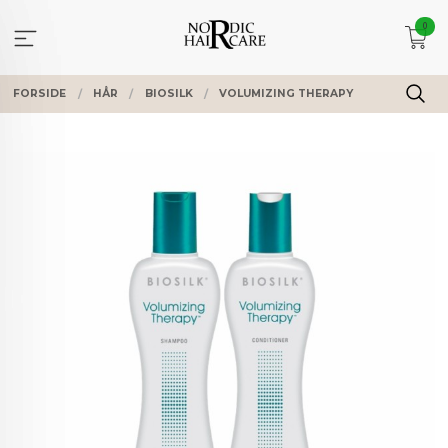
Gå
0
til
innholdet
FORSIDE
HÅR
BIOSILK
VOLUMIZING THERAPY