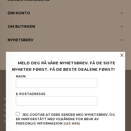
DIN KONTO
OM BUTIKKEN
NYHETSBREV
×
PARTNERE
MELD DEG PÅ VÅRE NYHETSBREV. FÅ DE SISTE
NYHETER FØRST. FÅ DE BESTE DEALENE FØRST!
FRAKT
KJØPSBETINGELSER
SIKKERHET OG PERSONVERN
NAVN
NYHETSBREV
E-POSTADRESSE
Vår nettbutikk bruker cookies slik at du får en bedre kjøpsopplevelse og vi kan
yte deg bedre service. Vi bruker cookies hovedsaklig til å lagre
innloggingsdetaljer og huske hva du har puttet i handlekurven din. Fortsett å
JEG GODTAR AT DERE SENDER MEG NYHETSBREV, OG
bruke siden som normalt om du godtar dette.
Les mer
eller
endre innstillinger
ER INNFORSTÅTT MED VILKÅRENE FOR BRUK AV
for cookies.
PERSONLIG INFORMASJON
(LES MER)
Powered by
24Nettbutikk