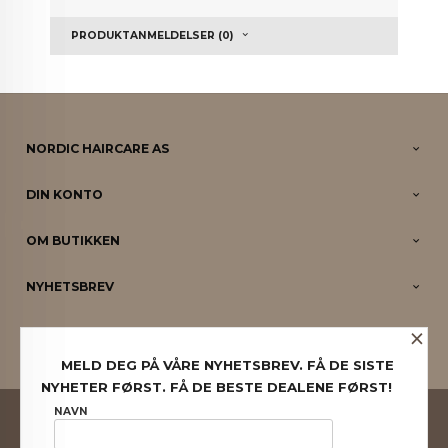
PRODUKTANMELDELSER (0)
NORDIC HAIRCARE AS
DIN KONTO
OM BUTIKKEN
NYHETSBREV
×
PARTNERE
MELD DEG PÅ VÅRE NYHETSBREV. FÅ DE SISTE
NYHETER FØRST. FÅ DE BESTE DEALENE FØRST!
FRAKT
KJØPSBETINGELSER
SIKKERHET OG PERSONVERN
NAVN
NYHETSBREV