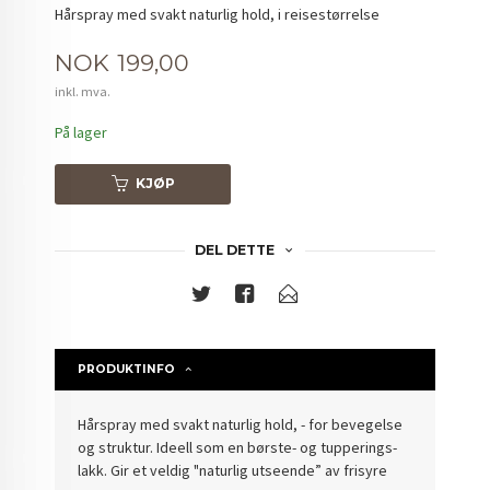
Hårspray med svakt naturlig hold, i reisestørrelse
Pris
NOK
199,00
inkl. mva.
På lager
KJØP
DEL DETTE
PRODUKTINFO
Hårspray med svakt naturlig hold, - for bevegelse
og struktur. Ideell som en børste- og tupperings-
lakk. Gir et veldig "naturlig utseende” av frisyre