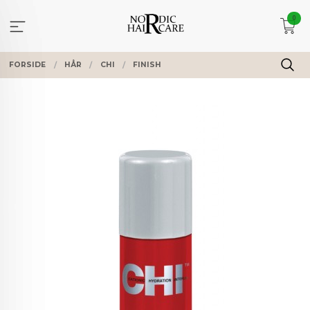
Gå
0
til
innholdet
FORSIDE
HÅR
CHI
FINISH