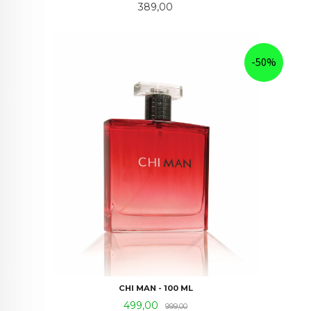
Pris
389,00
-50%
CHI MAN - 100 ML
Tilbud
Rabatt
499,00
999,00