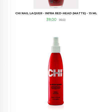
CHI NAIL LAQUER - INFRA RED-HEAD (MATTE) - 15 ML
Tilbud
Rabatt
39,00
99,00