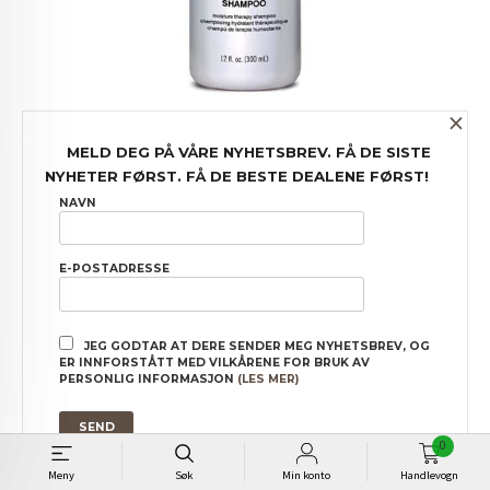
×
CHI INFRA SHAMPOO - 355 ML
MELD DEG PÅ VÅRE NYHETSBREV. FÅ DE SISTE
Pris
349,00
NYHETER FØRST. FÅ DE BESTE DEALENE FØRST!
NAVN
E-POSTADRESSE
JEG GODTAR AT DERE SENDER MEG NYHETSBREV, OG
ER INNFORSTÅTT MED VILKÅRENE FOR BRUK AV
PERSONLIG INFORMASJON
(LES MER)
0
Meny
Søk
Min konto
Handlevogn