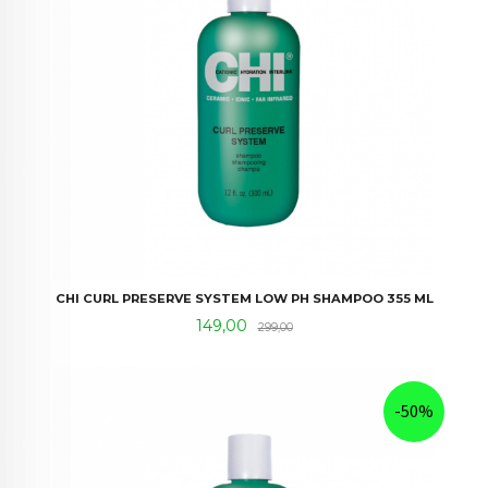
CHI CURL PRESERVE SYSTEM LOW PH SHAMPOO 355 ML
Tilbud
Rabatt
149,00
299,00
-50%