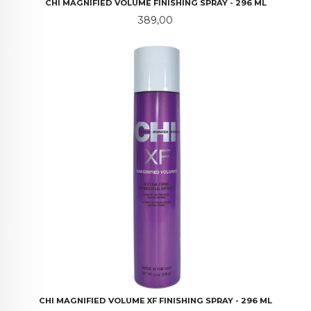
CHI MAGNIFIED VOLUME FINISHING SPRAY - 296 ML
Pris
389,00
CHI MAGNIFIED VOLUME XF FINISHING SPRAY - 296 ML