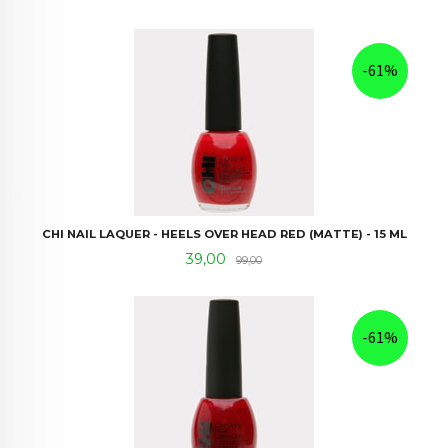
-61%
CHI NAIL LAQUER - HEELS OVER HEAD RED (MATTE) - 15 ML
Tilbud
Rabatt
39,00
99,00
-61%