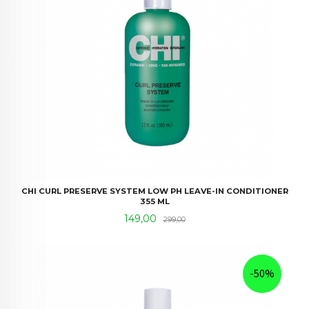
CHI CURL PRESERVE SYSTEM LOW PH LEAVE-IN CONDITIONER
355 ML
Tilbud
Rabatt
149,00
299,00
-50%