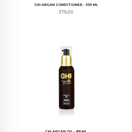
CHI ARGAN CONDITIONER - 355 ML
Pris
379,00
CHI ARGAN OIL - 89 ML