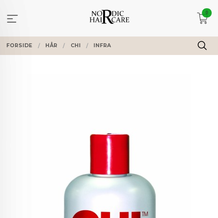
Gå
0
til
innholdet
FORSIDE
HÅR
CHI
INFRA