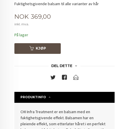
Fuktighetsgivende balsam til alle varianter av hår
Pris
NOK
369,00
inkl. mva.
På lager
KJØP
DEL DETTE
PRODUKTINFO
CHI Infra Treatment er en balsam med en
fuktighetsgivende effekt. Balsamen har en
pleiende effekt, som etterlater håret i en perfekt