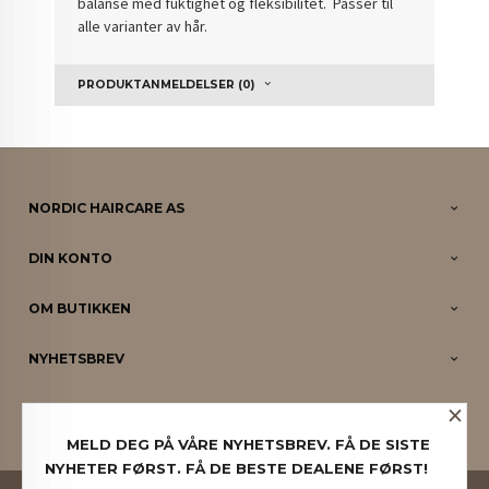
balanse med fuktighet og fleksibilitet. Passer til
alle varianter av hår.
PRODUKTANMELDELSER (0)
NORDIC HAIRCARE AS
DIN KONTO
OM BUTIKKEN
NYHETSBREV
×
PARTNERE
MELD DEG PÅ VÅRE NYHETSBREV. FÅ DE SISTE
NYHETER FØRST. FÅ DE BESTE DEALENE FØRST!