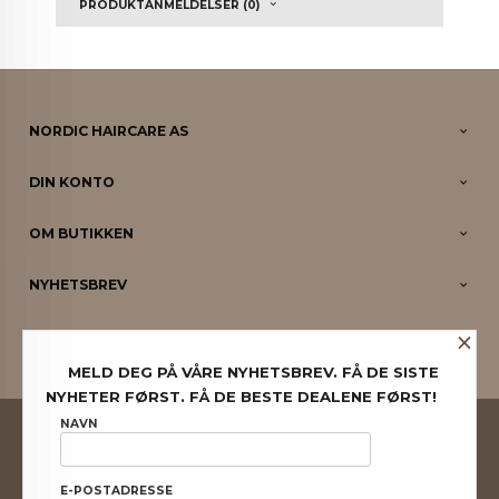
PRODUKTANMELDELSER (0)
NORDIC HAIRCARE AS
DIN KONTO
OM BUTIKKEN
NYHETSBREV
×
PARTNERE
MELD DEG PÅ VÅRE NYHETSBREV. FÅ DE SISTE
NYHETER FØRST. FÅ DE BESTE DEALENE FØRST!
FRAKT
KJØPSBETINGELSER
SIKKERHET OG PERSONVERN
NAVN
NYHETSBREV
E-POSTADRESSE