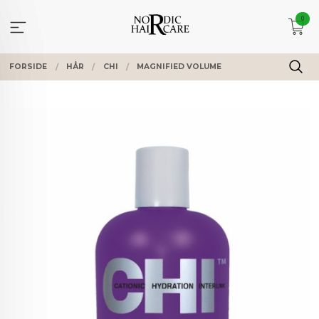
Gå
0
til
innholdet
FORSIDE
HÅR
CHI
MAGNIFIED VOLUME