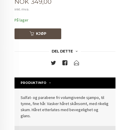
Pris
NOK
349,00
inkl. mva.
På lager
KJØP
DEL DETTE
PRODUKTINFO
Sulfat- og parabene fri volumgivende sjampo, til
tynne, fine hår. Vasker håret skånsomt, med rikelig
skum. Håret etterlates med bevegelighet og
glans.