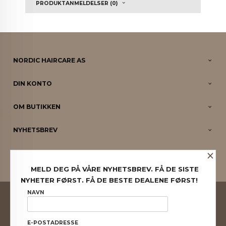
PRODUKTANMELDELSER (0)
NORDIC HAIRCARE AS
DIN KONTO
OM BUTIKKEN
NYHETSBREV
×
PARTNERE
MELD DEG PÅ VÅRE NYHETSBREV. FÅ DE SISTE
NYHETER FØRST. FÅ DE BESTE DEALENE FØRST!
FRAKT
KJØPSBETINGELSER
SIKKERHET OG PERSONVERN
NAVN
NYHETSBREV
E-POSTADRESSE