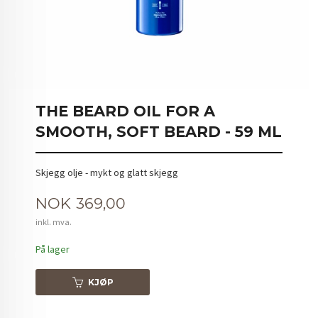
THE BEARD OIL FOR A
SMOOTH, SOFT BEARD - 59 ML
Skjegg olje - mykt og glatt skjegg
Pris
NOK
369,00
inkl. mva.
På lager
KJØP