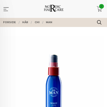
Gå
0
til
innholdet
FORSIDE
HÅR
CHI
MAN