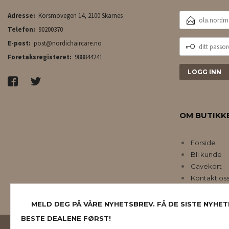
E-
Adresse:
Korsmovegen 14, 2100 Skarnes
POSTADRESSE
Telefon:
90200370
DITT
E-post:
post@nordichaircare.no
PASSORD
Foretaksregisteret:
988844241
OM BUTIKK
Forside
Bli kunde
Gavekort
Kontakt os
MELD DEG PÅ VÅRE NYHETSBREV. FÅ DE SISTE NYHET
BESTE DEALENE FØRST!