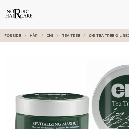
Gå
Lukk
PRODUKTER
til
innholdet
FORSIDE
HÅR
CHI
TEA TREE
CHI TEA TREE OIL R