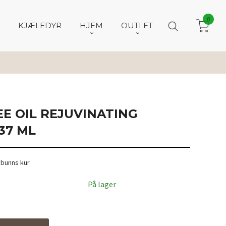
0
KJÆLEDYR
HJEM
OUTLET
EE OIL REJUVINATING
37 ML
ebunns kur
På lager