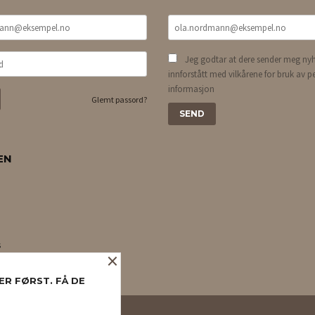
Jeg godtar at dere sender meg nyh
innforstått med vilkårene for bruk av p
informasjon
Glemt passord?
EN
s
×
ER FØRST. FÅ DE