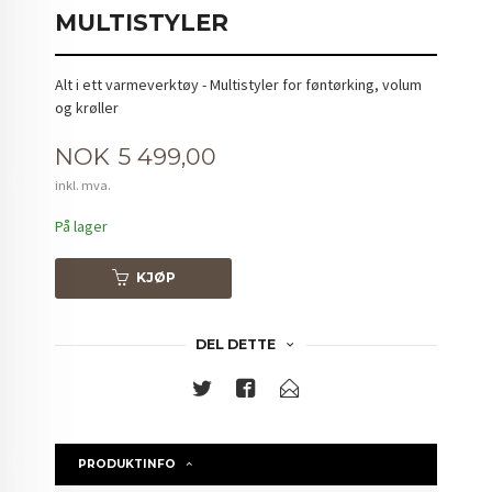
MULTISTYLER
Alt i ett varmeverktøy - Multistyler for føntørking, volum
og krøller
Pris
NOK
5 499,00
inkl. mva.
På lager
KJØP
DEL DETTE
PRODUKTINFO