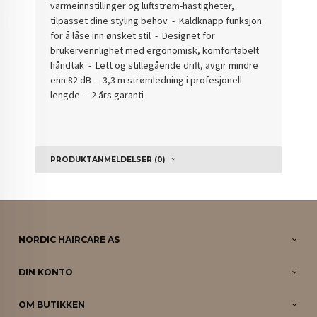
varmeinnstillinger og luftstrøm-hastigheter,
tilpasset dine styling behov - Kaldknapp funksjon
for å låse inn ønsket stil - Designet for
brukervennlighet med ergonomisk, komfortabelt
håndtak - Lett og stillegående drift, avgir mindre
enn 82 dB - 3,3 m strømledning i profesjonell
lengde - 2 års garanti
PRODUKTANMELDELSER (0)
NORDIC HAIRCARE AS
DIN KONTO
OM BUTIKKEN