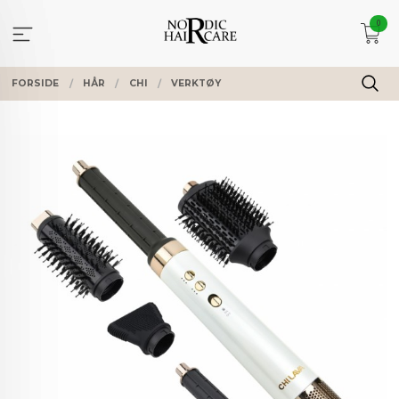
Gå
0
til
innholdet
FORSIDE
HÅR
CHI
VERKTØY