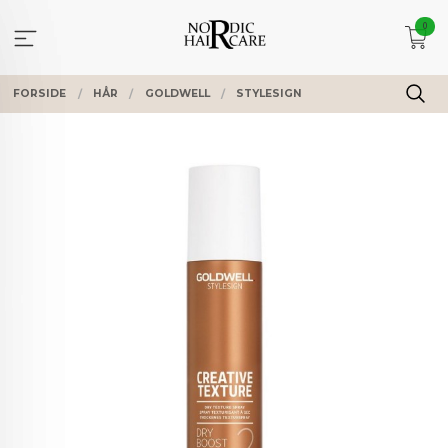
Gå
0
til
innholdet
FORSIDE
HÅR
GOLDWELL
STYLESIGN