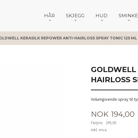
HÅR
SKJEGG
HUD
SMINKE
OLDWELL KERASILK REPOWER ANTI-HAIRLOSS SPRAY TONIC 125 ML
GOLDWELL 
HAIRLOSS S
Volumgivende spray til tyn
Tilbud
NOK
194,00
Førpris:
299,00
Rabatt
inkl. mva.