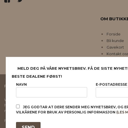
OM BUTIKK
Forside
Bli kunde
Gavekort
Kontakt os
MELD DEG PÅ VÅRE NYHETSBREV. FÅ DE SISTE NYHET
BESTE DEALENE FØRST!
NAVN
E-POSTADRESSE
FRAKT
KJØPSBETINGELSER
SIKKERHET OG PERSONVERN
Vår nettbutikk bruker cookies slik at du får en bedre kjøpsopplevelse og vi kan yt
hovedsaklig til å lagre innloggingsdetaljer og huske hva du har puttet i handleku
JEG GODTAR AT DERE SENDER MEG NYHETSBREV, OG E
normalt om du godtar dette.
Les mer
eller
endre innstillinger for cookies.
VILKÅRENE FOR BRUK AV PERSONLIG INFORMASJON
(LES 
Powered by
24Nettbutikk