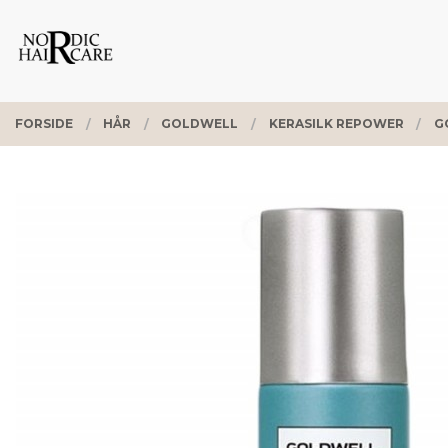
Gå
Lukk
PRODUKTER
til
innholdet
FORSIDE
HÅR
GOLDWELL
KERASILK REPOWER
G