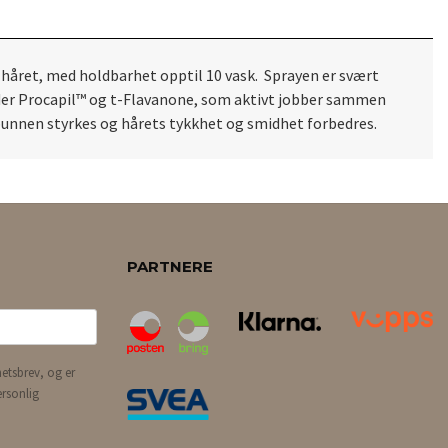
i håret, med holdbarhet opptil 10 vask. Sprayen er svært
der
Procapil™ og t-Flavanone, som aktivt jobber sammen
debunnen styrkes og hårets tykkhet og smidhet forbedres.
PARTNERE
etsbrev, og er
ersonlig