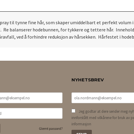
pray til tynne fine hår, som skaper umiddelbart et perfekt volum 
all. Re balanserer hodebunnen, for tykkere og tettere hår. Innehol
håravfall, ved å forhindre reduksjon av hårsekken. Hårfestet i ho
NYHETSBREV
Jeg godtar at dere sender meg nyh
innforstått med vilkårene for bruk av p
informasjon
Glemt passord?