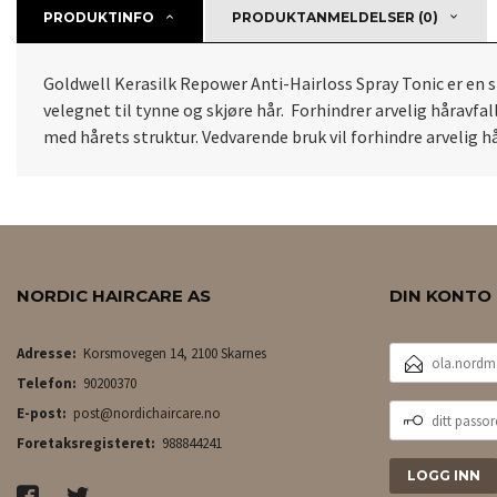
PRODUKTINFO
PRODUKTANMELDELSER (0)
Goldwell Kerasilk Repower Anti-Hairloss Spray Tonic er en s
velegnet til tynne og skjøre hår. Forhindrer arvelig håravf
med hårets struktur. Vedvarende bruk vil forhindre arvelig 
NORDIC HAIRCARE AS
DIN KONTO
E-
Adresse:
Korsmovegen 14, 2100 Skarnes
POSTADRESSE
Telefon:
90200370
DITT
E-post:
post@nordichaircare.no
PASSORD
Foretaksregisteret:
988844241