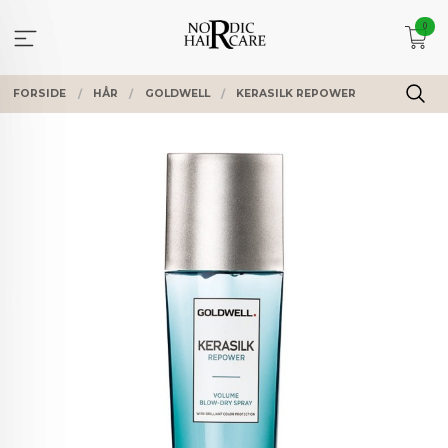
Gå
0
til
innholdet
FORSIDE
HÅR
GOLDWELL
KERASILK REPOWER