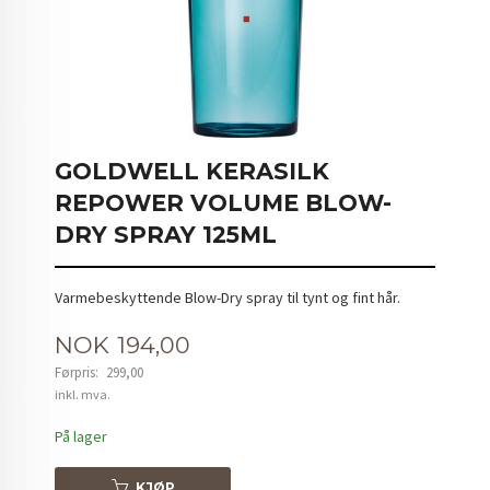
GOLDWELL KERASILK
REPOWER VOLUME BLOW-
DRY SPRAY 125ML
Varmebeskyttende Blow-Dry spray til tynt og fint hår.
Tilbud
NOK
194,00
Førpris:
299,00
Rabatt
inkl. mva.
På lager
KJØP