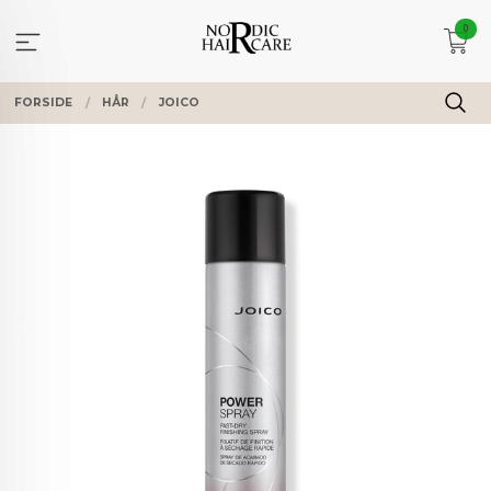
Gå
0
til
innholdet
FORSIDE
HÅR
JOICO