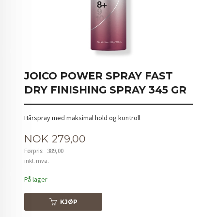
JOICO POWER SPRAY FAST
DRY FINISHING SPRAY 345 GR
Hårspray med maksimal hold og kontroll
Tilbud
NOK
279,00
Førpris:
389,00
Rabatt
inkl. mva.
På lager
KJØP