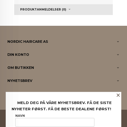
PRODUKTANMELDELSER (0)
NORDIC HAIRCARE AS
DIN KONTO
OM BUTIKKEN
NYHETSBREV
×
PARTNERE
MELD DEG PÅ VÅRE NYHETSBREV. FÅ DE SISTE
NYHETER FØRST. FÅ DE BESTE DEALENE FØRST!
FRAKT
KJØPSBETINGELSER
SIKKERHET OG PERSONVERN
NAVN
NYHETSBREV