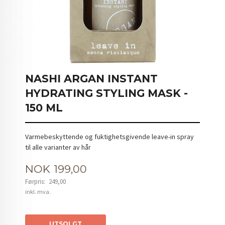
NASHI ARGAN INSTANT
HYDRATING STYLING MASK -
150 ML
Varmebeskyttende og fuktighetsgivende leave-in spray
til alle varianter av hår
Tilbud
NOK
199,00
Førpris:
249,00
Rabatt
inkl. mva.
UTSOLGT