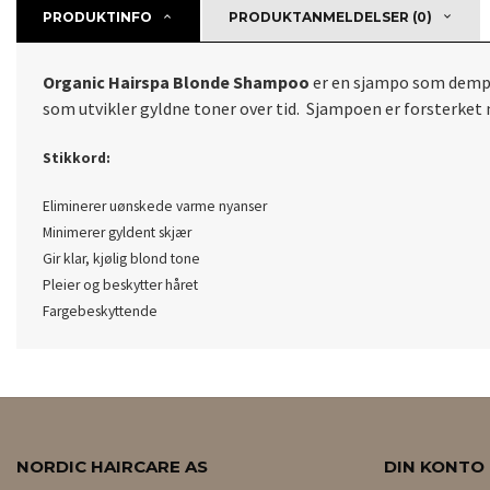
PRODUKTINFO
PRODUKTANMELDELSER (0)
Organic Hairspa Blonde Shampoo
er en sjampo som demper
som utvikler gyldne toner over tid. Sjampoen er forsterket m
Stikkord:
Eliminerer uønskede varme nyanser
Minimerer gyldent skjær
Gir klar, kjølig blond tone
Pleier og beskytter håret
Fargebeskyttende
NORDIC HAIRCARE AS
DIN KONTO