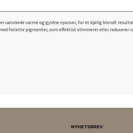
 uønskede varme og gyldne nyanser, for et kjølig blondt result
ed fiolette pigmenter, som effektivt eliminerer eller reduserer va
NYHETSBREV