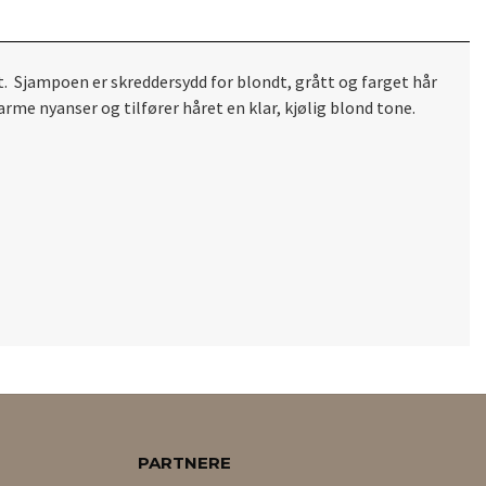
at. Sjampoen er
skreddersydd for blondt, grått og farget hår
rme nyanser og tilfører håret en klar, kjølig blond tone.
PARTNERE