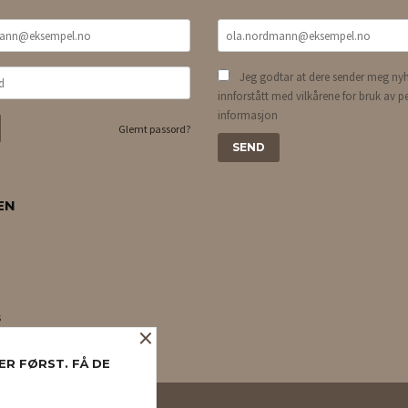
Jeg godtar at dere sender meg nyh
innforstått med vilkårene for bruk av p
informasjon
Glemt passord?
EN
s
×
ER FØRST. FÅ DE