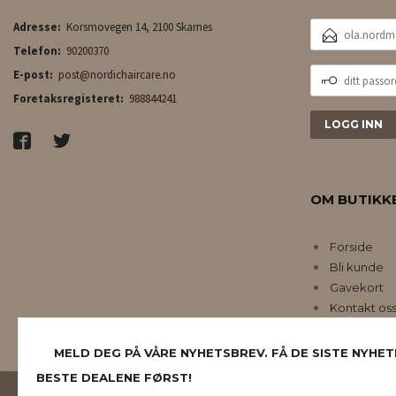
E-
Adresse:
Korsmovegen 14, 2100 Skarnes
POSTADRESSE
Telefon:
90200370
DITT
E-post:
post@nordichaircare.no
PASSORD
Foretaksregisteret:
988844241
OM BUTIKK
Forside
Bli kunde
Gavekort
Kontakt os
MELD DEG PÅ VÅRE NYHETSBREV. FÅ DE SISTE NYHET
BESTE DEALENE FØRST!