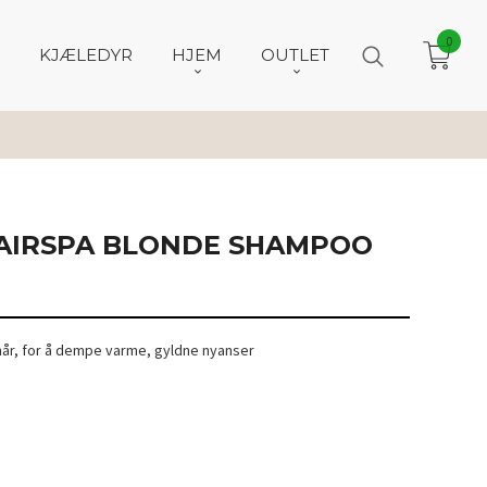
0
KJÆLEDYR
HJEM
OUTLET
AIRSPA BLONDE SHAMPOO
 hår, for å dempe varme, gyldne nyanser