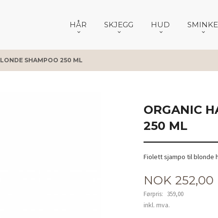
HÅR
SKJEGG
HUD
SMINKE
BLONDE SHAMPOO 250 ML
ORGANIC H
250 ML
Fiolett sjampo til blonde
Tilbud
NOK
252,00
Førpris:
359,00
Rabatt
inkl. mva.