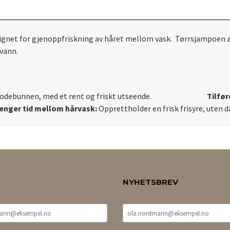
ignet for gjenoppfriskning av håret mellom vask. Tørrsjampoen ab
 vann.
r fra hodebunnen, med et rent og friskt utseende.
Tilfør
enger tid mellom hårvask:
O
pprettholder en frisk frisyre, uten d
NYHETSBREV