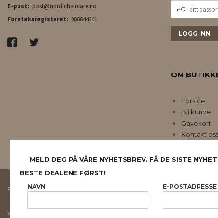
DITT
E-post:
post@nordichaircare.no
PASSORD
Foretaksregisteret:
988844241
OM BUTIKK
Forside
Bli kunde
Gavekort
Kontakt os
MELD DEG PÅ VÅRE NYHETSBREV. FÅ DE SISTE NYHET
BESTE DEALENE FØRST!
NAVN
E-POSTADRESSE
FRAKT
KJØPSBETINGELSER
SIKKERHET OG PERSONVERN
Vår nettbutikk bruker cookies slik at du får en bedre kjøpsopplevelse og vi kan yt