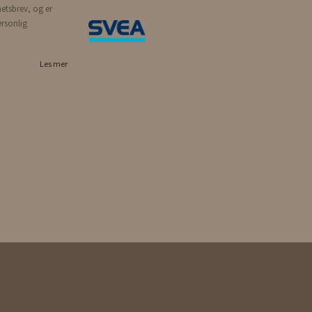
etsbrev, og er
ersonlig
Les mer