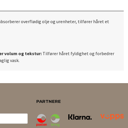
sorberer overflødig olje og urenheter, tilfører
håret et
er volum og tekstur:
Tilfører hår
et fyldighet og forbedrer
aglig vask.
PARTNERE