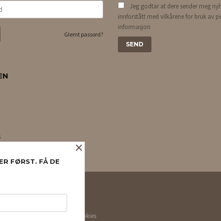
Jeg godtar at dere sender meg nyh
innforstått med vilkårene for bruk av p
informasjon
Glemt passord?
EN
s
×
ER FØRST. FÅ DE
NYHETSBREV
e deg bedre service. Vi bruker cookies