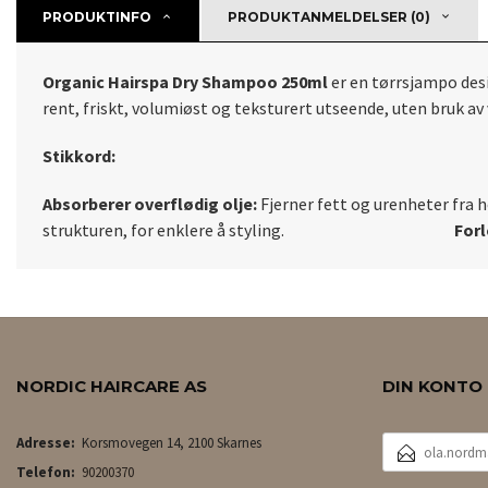
PRODUKTINFO
PRODUKTANMELDELSER (0)
Organic Hairspa Dry Shampoo 250ml
er en tørrsjampo des
rent, friskt, volumiøst og teksturert utseende, uten bruk av
Stikkord:
Absorberer overflødig olje:
Fjerner fett og urenhete
strukturen, for enklere å styling.
Forl
NORDIC HAIRCARE AS
DIN KONTO
E-
Adresse:
Korsmovegen 14, 2100 Skarnes
POSTADRESSE
Telefon:
90200370