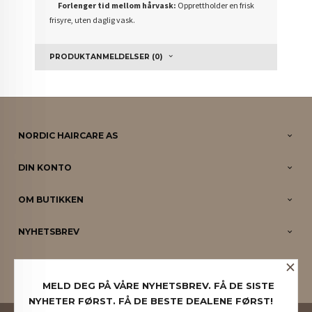
Forlenger tid mellom hårvask:
O
pprettholder en frisk
frisyre, uten daglig vask.
PRODUKTANMELDELSER (0)
NORDIC HAIRCARE AS
DIN KONTO
OM BUTIKKEN
NYHETSBREV
×
PARTNERE
MELD DEG PÅ VÅRE NYHETSBREV. FÅ DE SISTE
NYHETER FØRST. FÅ DE BESTE DEALENE FØRST!