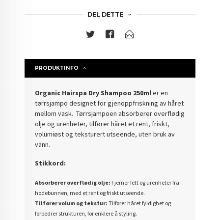
DEL DETTE
PRODUKTINFO
Organic Hairspa Dry Shampoo 250ml
er en
tørrsjampo designet for gjenoppfriskning av håret
mellom vask. Tørrsjampoen absorberer overflødig
olje og urenheter, tilfører
håret et rent, friskt,
volumiøst og teksturert utseende, uten bruk av
vann.
Stikkord:
Absorberer overflødig olje:
Fjerner fett og urenheter fra
hodebunnen, med et rent og friskt utseende.
Tilfører volum og tekstur:
Tilfører hår
et fyldighet og
forbedrer strukturen, for enklere å styling.