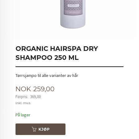
ORGANIC HAIRSPA DRY
SHAMPOO 250 ML
Tørrsjampo til alle varianter av hår
Tilbud
NOK
259,00
Førpris:
369,00
Rabatt
inkl. mva.
På lager
KJØP