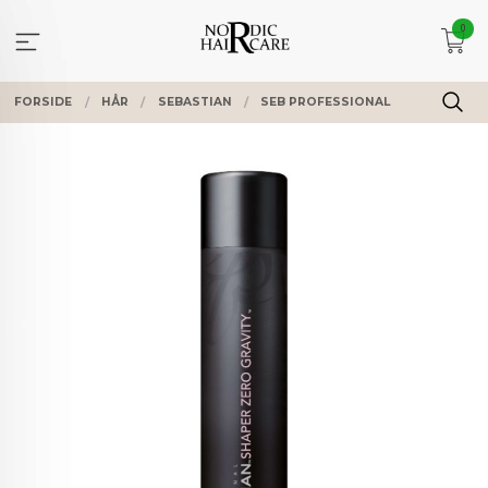
Gå
0
til
innholdet
FORSIDE
HÅR
SEBASTIAN
SEB PROFESSIONAL