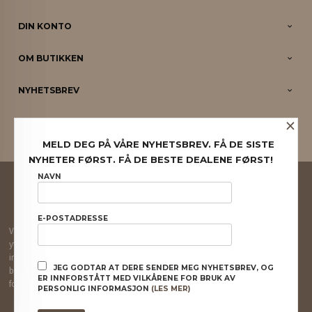
DIN KONTO
OM BUTIKKEN
NYHETSBREV
×
PARTNERE
MELD DEG PÅ VÅRE NYHETSBREV. FÅ DE SISTE
NYHETER FØRST. FÅ DE BESTE DEALENE FØRST!
FRAKT
KJØPSBETINGELSER
SIKKERHET OG PERSONVERN
NAVN
NYHETSBREV
E-POSTADRESSE
Vår nettbutikk bruker cookies slik at du får en bedre kjøpsopplevelse og vi kan
yte deg bedre service. Vi bruker cookies hovedsaklig til å lagre
innloggingsdetaljer og huske hva du har puttet i handlekurven din. Fortsett å
JEG GODTAR AT DERE SENDER MEG NYHETSBREV, OG
bruke siden som normalt om du godtar dette.
Les mer
eller
endre innstillinger
ER INNFORSTÅTT MED VILKÅRENE FOR BRUK AV
for cookies.
PERSONLIG INFORMASJON
(LES MER)
Powered by
24Nettbutikk