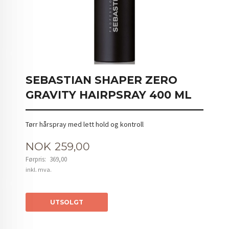
SEBASTIAN SHAPER ZERO
GRAVITY HAIRPSRAY 400 ML
Tørr hårspray med lett hold og kontroll
Tilbud
NOK
259,00
Førpris:
369,00
Rabatt
inkl. mva.
UTSOLGT