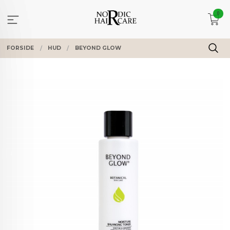
Gå
0
til
innholdet
FORSIDE
HUD
BEYOND GLOW