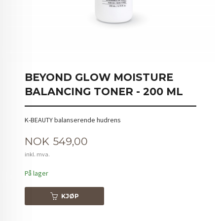
BEYOND GLOW MOISTURE
BALANCING TONER - 200 ML
K-BEAUTY balanserende hudrens
Pris
NOK
549,00
inkl. mva.
På lager
KJØP