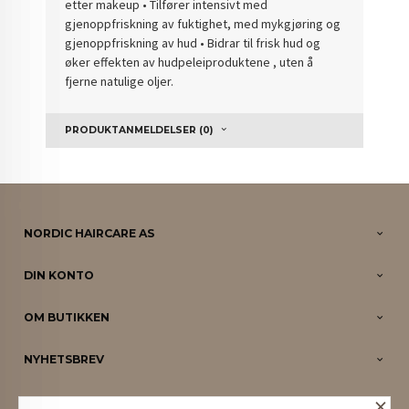
etter makeup • Tilfører intensivt med
gjenoppfriskning av fuktighet, med mykgjøring og
gjenoppfriskning av hud • Bidrar til frisk hud og
øker effekten av hudpeleiproduktene , uten å
fjerne natulige oljer.
PRODUKTANMELDELSER (0)
NORDIC HAIRCARE AS
DIN KONTO
OM BUTIKKEN
NYHETSBREV
×
PARTNERE