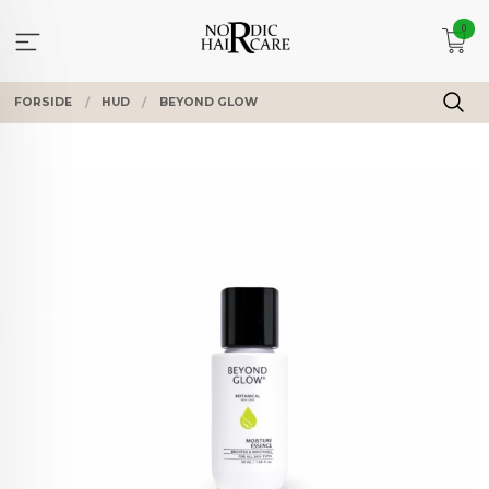
Gå
0
til
innholdet
FORSIDE
HUD
BEYOND GLOW