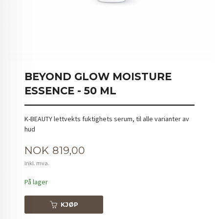
BEYOND GLOW MOISTURE
ESSENCE - 50 ML
K-BEAUTY lettvekts fuktighets serum, til alle varianter av
hud
Pris
NOK
819,00
inkl. mva.
På lager
KJØP