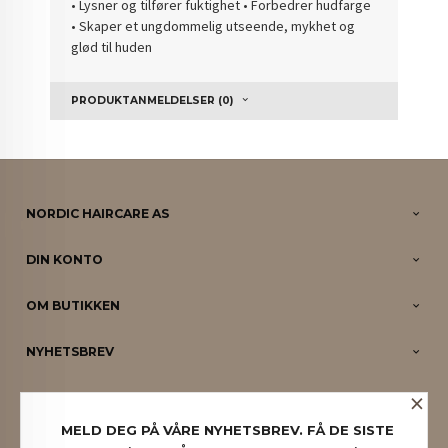
• Lysner og tilfører fuktighet • Forbedrer hudfarge
• Skaper et ungdommelig utseende, mykhet og
glød til huden
PRODUKTANMELDELSER (0)
NORDIC HAIRCARE AS
DIN KONTO
OM BUTIKKEN
NYHETSBREV
×
PARTNERE
MELD DEG PÅ VÅRE NYHETSBREV. FÅ DE SISTE