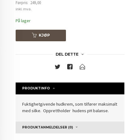
Førpris:
249,00
Rabatt
inkl. mva.
På lager
KJØP
DEL DETTE
PRODUKTINFO
Fuktighetgivende hudkrem, som tilfører maksimalt
med silke. Opprettholder hudens pH balanse.
PRODUKTANMELDELSER (0)