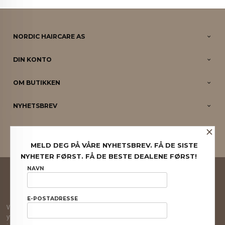
NORDIC HAIRCARE AS
DIN KONTO
OM BUTIKKEN
NYHETSBREV
×
PARTNERE
MELD DEG PÅ VÅRE NYHETSBREV. FÅ DE SISTE
NYHETER FØRST. FÅ DE BESTE DEALENE FØRST!
FRAKT
KJØPSBETINGELSER
SIKKERHET OG PERSONVERN
NAVN
NYHETSBREV
E-POSTADRESSE
Vår nettbutikk bruker cookies slik at du får en bedre kjøpsopplevelse og vi kan
yte deg bedre service. Vi bruker cookies hovedsaklig til å lagre