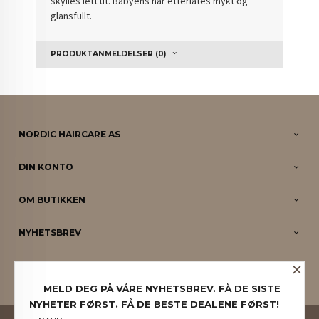
skylles lett ut. Babyens hår etterlates mykt og
glansfullt.
PRODUKTANMELDELSER (0)
NORDIC HAIRCARE AS
DIN KONTO
OM BUTIKKEN
NYHETSBREV
×
PARTNERE
MELD DEG PÅ VÅRE NYHETSBREV. FÅ DE SISTE
NYHETER FØRST. FÅ DE BESTE DEALENE FØRST!
FRAKT
KJØPSBETINGELSER
SIKKERHET OG PERSONVERN