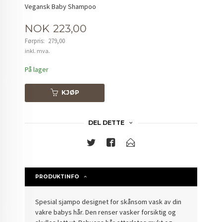
Vegansk Baby Shampoo
Tilbud
NOK
223,00
Førpris:
279,00
Rabatt
inkl. mva.
På lager
KJØP
DEL DETTE
PRODUKTINFO
Spesial sjampo designet for skånsom vask av din
vakre babys hår. Den renser vasker forsiktig og