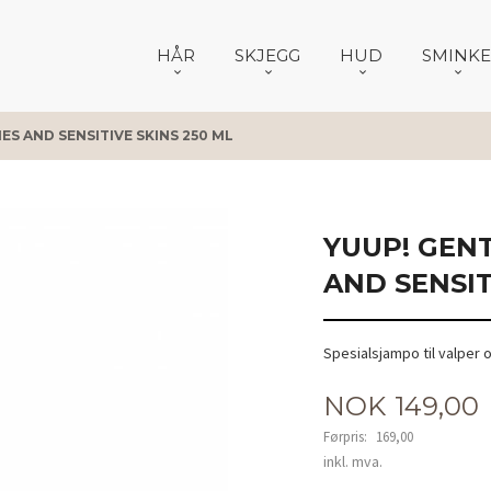
HÅR
SKJEGG
HUD
SMINKE
S AND SENSITIVE SKINS 250 ML
YUUP! GEN
AND SENSIT
Spesialsjampo til valper 
Tilbud
NOK
149,00
Førpris:
169,00
Rabatt
inkl. mva.