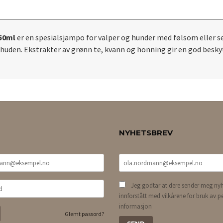
250ml
er en spesialsjampo for valper og hunder med følsom eller s
 huden. Ekstrakter av grønn te, kvann og honning gir en god besk
NYHETSBREV
Jeg godtar at dere sender meg nyh
innforstått med vilkårene for bruk av p
informasjon
Glemt passord?