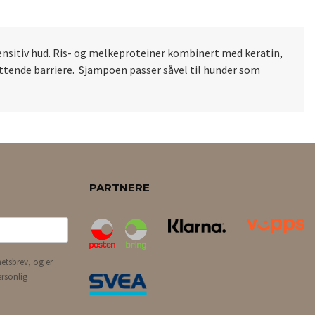
ensitiv hud. Ris- og melkeproteiner kombinert med keratin,
yttende barriere. Sjampoen passer såvel til hunder som
PARTNERE
etsbrev, og er
ersonlig