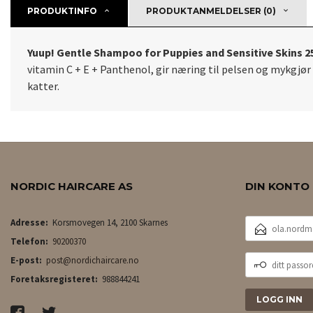
PRODUKTINFO
PRODUKTANMELDELSER (0)
Yuup! Gentle Shampoo for Puppies and Sensitive Skins 
vitamin C + E + Panthenol, gir næring til pelsen og mykgjør
katter.
NORDIC HAIRCARE AS
DIN KONTO
E-
Adresse:
Korsmovegen 14, 2100 Skarnes
POSTADRESSE
Telefon:
90200370
DITT
E-post:
post@nordichaircare.no
PASSORD
Foretaksregisteret:
988844241