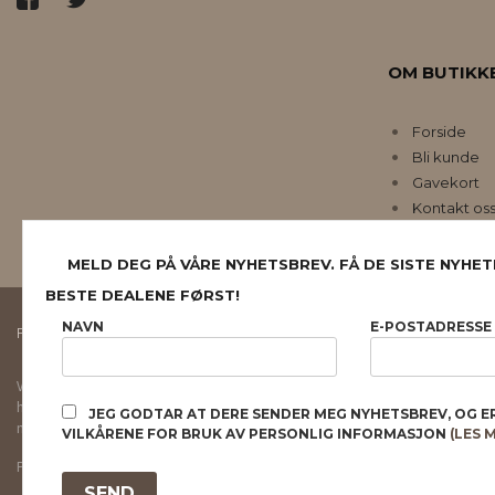
OM BUTIKK
Forside
Bli kunde
Gavekort
Kontakt os
MELD DEG PÅ VÅRE NYHETSBREV. FÅ DE SISTE NYHET
BESTE DEALENE FØRST!
NAVN
E-POSTADRESSE
FRAKT
KJØPSBETINGELSER
SIKKERHET OG PERSONVERN
Vår nettbutikk bruker cookies slik at du får en bedre kjøpsopplevelse og vi kan yt
hovedsaklig til å lagre innloggingsdetaljer og huske hva du har puttet i handleku
JEG GODTAR AT DERE SENDER MEG NYHETSBREV, OG E
normalt om du godtar dette.
Les mer
eller
endre innstillinger for cookies.
VILKÅRENE FOR BRUK AV PERSONLIG INFORMASJON
(LES 
Powered by
24Nettbutikk