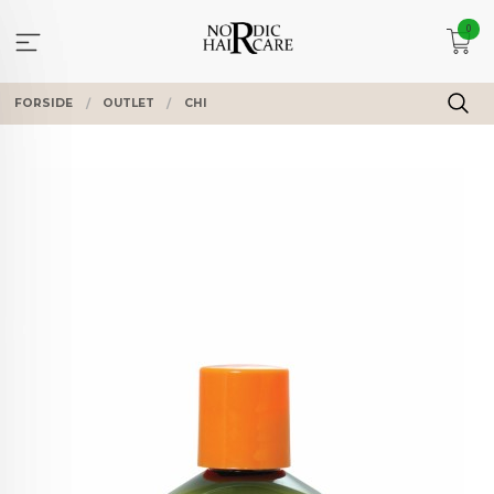
Gå
0
til
innholdet
FORSIDE
OUTLET
CHI