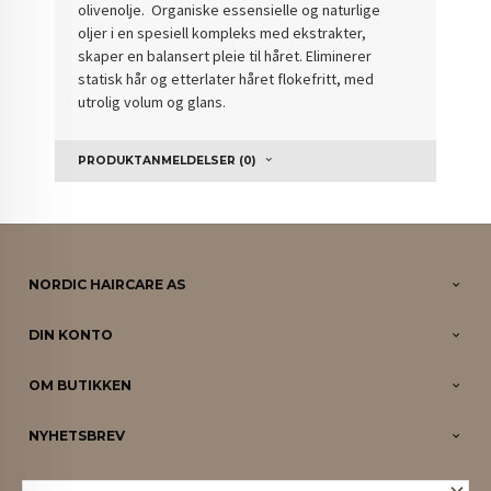
olivenolje. Organiske essensielle og naturlige
oljer i en spesiell kompleks med ekstrakter,
skaper en balansert pleie til håret. Eliminerer
statisk hår og etterlater håret flokefritt, med
utrolig volum og glans.
PRODUKTANMELDELSER (0)
NORDIC HAIRCARE AS
DIN KONTO
OM BUTIKKEN
NYHETSBREV
PARTNERE