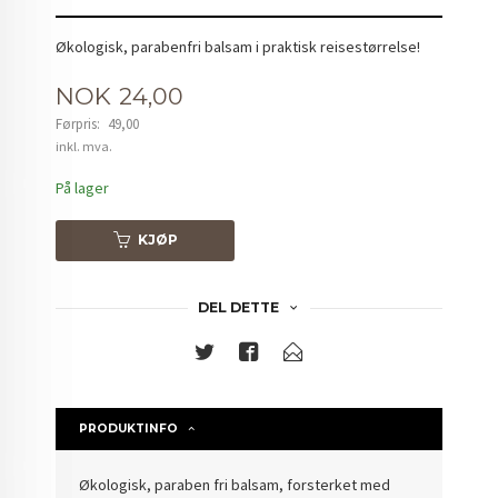
Økologisk, parabenfri balsam i praktisk reisestørrelse!
Tilbud
NOK
24,00
Førpris:
49,00
Rabatt
inkl. mva.
På lager
KJØP
DEL DETTE
PRODUKTINFO
Økologisk, paraben fri balsam, forsterket med