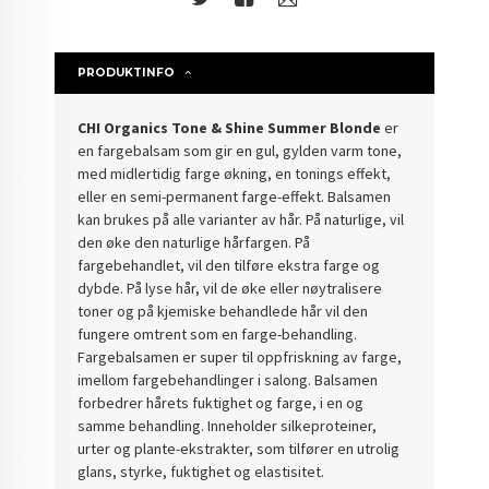
PRODUKTINFO
CHI Organics Tone & Shine Summer Blonde
er
en fargebalsam som gir en gul, gylden varm tone,
med midlertidig farge økning, en tonings effekt,
eller en semi-permanent farge-effekt. Balsamen
kan brukes på alle varianter av hår. På naturlige, vil
den øke den naturlige hårfargen. På
fargebehandlet, vil den tilføre ekstra farge og
dybde. På lyse hår, vil de øke eller nøytralisere
toner og på kjemiske behandlede hår vil den
fungere omtrent som en farge-behandling.
Fargebalsamen er super til oppfriskning av farge,
imellom fargebehandlinger i salong. Balsamen
forbedrer hårets fuktighet og farge, i en og
samme behandling. Inneholder silkeproteiner,
urter og plante-ekstrakter, som tilfører en utrolig
glans, styrke, fuktighet og elastisitet.