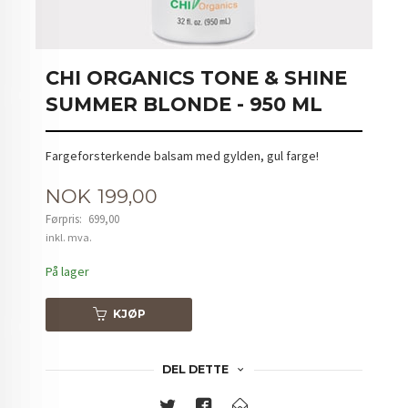
CHI ORGANICS TONE & SHINE
SUMMER BLONDE - 950 ML
Fargeforsterkende balsam med gylden, gul farge!
Tilbud
NOK
199,00
Førpris:
699,00
Rabatt
inkl. mva.
På lager
KJØP
DEL DETTE