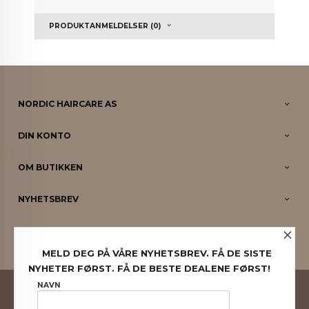
PRODUKTANMELDELSER (0)
NORDIC HAIRCARE AS
DIN KONTO
OM BUTIKKEN
NYHETSBREV
×
PARTNERE
MELD DEG PÅ VÅRE NYHETSBREV. FÅ DE SISTE
NYHETER FØRST. FÅ DE BESTE DEALENE FØRST!
FRAKT
KJØPSBETINGELSER
SIKKERHET OG PERSONVERN
NAVN
NYHETSBREV