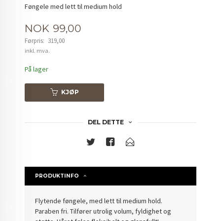
Føngele med lett til medium hold
Tilbud
NOK
99,00
Førpris:
319,00
Rabatt
inkl. mva.
På lager
KJØP
DEL DETTE
PRODUKTINFO
Flytende føngele, med lett til medium hold.
Paraben fri. Tilfører utrolig volum, fyldighet og