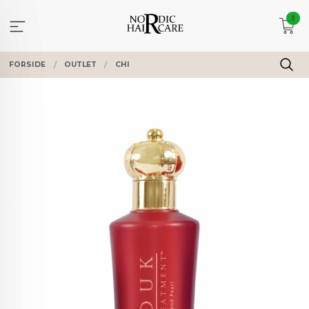
Gå
0
til
innholdet
FORSIDE
OUTLET
CHI