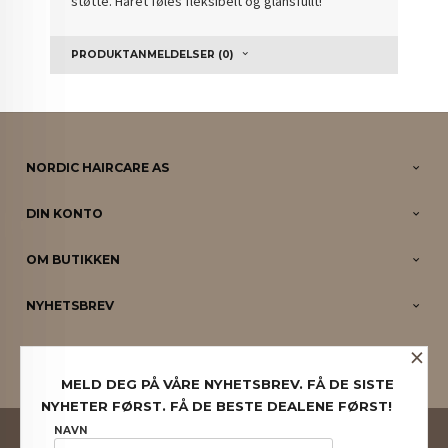
støtte. Håret føles fleksibelt og glansfullt!
PRODUKTANMELDELSER (0)
NORDIC HAIRCARE AS
DIN KONTO
OM BUTIKKEN
NYHETSBREV
×
PARTNERE
MELD DEG PÅ VÅRE NYHETSBREV. FÅ DE SISTE
NYHETER FØRST. FÅ DE BESTE DEALENE FØRST!
FRAKT
KJØPSBETINGELSER
SIKKERHET OG PERSONVERN
NAVN