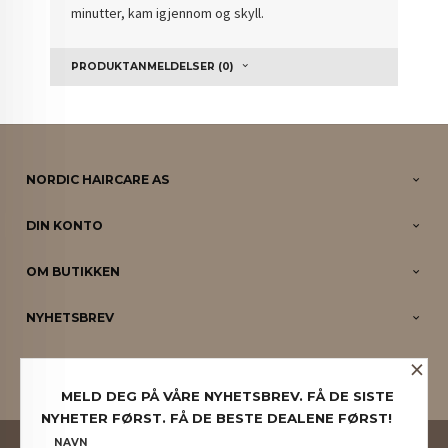
minutter, kam igjennom og skyll.
PRODUKTANMELDELSER (0)
NORDIC HAIRCARE AS
DIN KONTO
OM BUTIKKEN
NYHETSBREV
×
PARTNERE
MELD DEG PÅ VÅRE NYHETSBREV. FÅ DE SISTE
NYHETER FØRST. FÅ DE BESTE DEALENE FØRST!
FRAKT
KJØPSBETINGELSER
SIKKERHET OG PERSONVERN
NAVN