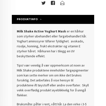
PRODUKTINFO
Milk Shake Active Yoghurt Mask
er en hårkur
som styrker ubehandlet eller fargebehandlet hår.
Yoghurt aminosyrer tilfører fyldighet. avokado,
risolje, honning, frukt ekstrakter og vitamin E
styrker håret. Hårkuren har i tilegg en UV
beskyttende effekt.
Tips! vær vennlig å vær oppmerksom at noen av
Milk Shake produktene inneholder fargepigmenter
som kan sette merker om om ikke det brukes
forsiktig. Det anbefales å vise hensyn til
produktene ift tøystoff eller andre overflater. Skyll
vekk overflødig produkt øyeblikkelig for å unngå
flekker.
Bruksmåte: påfør i rent, vått hår. La den virke i 3-5