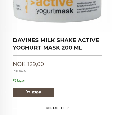
DAVINES MILK SHAKE ACTIVE
YOGHURT MASK 200 ML
Pris
NOK
129,00
inkl. mva.
På lager
KJØP
DEL DETTE