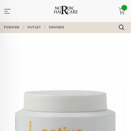
Gå
0
til
innholdet
FORSIDE
OUTLET
DAVINES