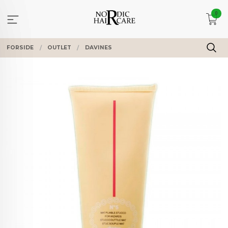
Gå
0
til
innholdet
FORSIDE
OUTLET
DAVINES