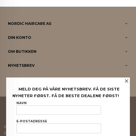
NORDIC HAIRCARE AS
DIN KONTO
OM BUTIKKEN
NYHETSBREV
×
PARTNERE
MELD DEG PÅ VÅRE NYHETSBREV. FÅ DE SISTE
NYHETER FØRST. FÅ DE BESTE DEALENE FØRST!
FRAKT
KJØPSBETINGELSER
SIKKERHET OG PERSONVERN
NAVN
NYHETSBREV
E-POSTADRESSE
Vår nettbutikk bruker cookies slik at du får en bedre kjøpsopplevelse og vi kan
yte deg bedre service. Vi bruker cookies hovedsaklig til å lagre