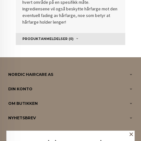
hvert område på en spesifikk måte.
Ingrediensene
vil også beskytte hårfarge mot den
eventuell fading av hårfarge, noe som betyr at
hårfarge holder lenger!
PRODUKTANMELDELSER (0)
NORDIC HAIRCARE AS
DIN KONTO
OM BUTIKKEN
NYHETSBREV
×
PARTNERE