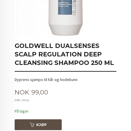
GOLDWELL DUALSENSES
SCALP REGULATION DEEP
CLEANSING SHAMPOO 250 ML
Dyprens sjampo til hår og hodebunn
Pris
NOK
99,00
inkl. mva.
På lager
KJØP